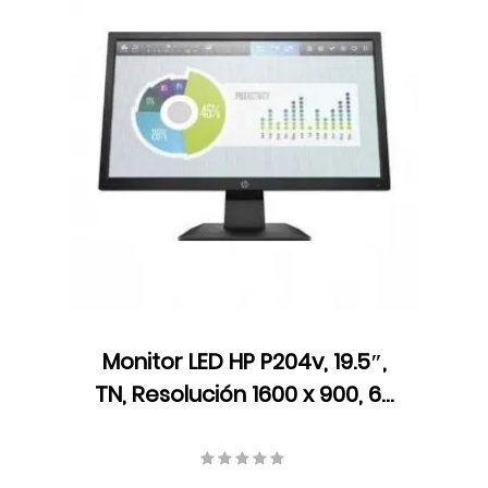
Monitor LED HP P204v, 19.5″,
TN, Resolución 1600 x 900, 60
Hz, HDMI, VGA, 5RD66AA#ABM