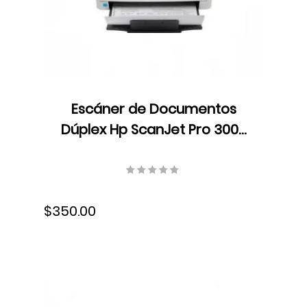
Escáner de Documentos
Dúplex Hp ScanJet Pro 3000
s4, Color, ADF, Velocidad 40
ppm/80 ipm, Resolución 300
ppp, 300 ppp, 6FW07A#BGJ
$350.00