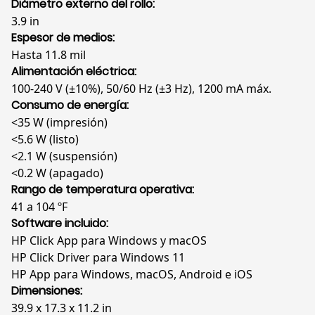
Diámetro externo del rollo:
3.9 in
Espesor de medios:
Hasta 11.8 mil
Alimentación eléctrica:
100-240 V (±10%), 50/60 Hz (±3 Hz), 1200 mA máx.
Consumo de energía:
<35 W (impresión)
<5.6 W (listo)
<2.1 W (suspensión)
<0.2 W (apagado)
Rango de temperatura operativa:
41 a 104 ºF
Software incluido:
HP Click App para Windows y macOS
HP Click Driver para Windows 11
HP App para Windows, macOS, Android e iOS
Dimensiones:
39.9 x 17.3 x 11.2 in