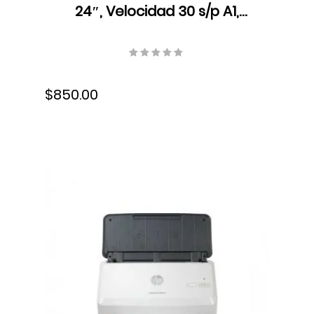
24″, Velocidad 30 s/p A1,
Resolución 2400 x 1200 ppp,
Ethernet, USB, Wifi, Tinta,
5HB06A#B1K
$850.00