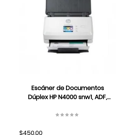
Escáner de Documentos
Dúplex HP N4000 snw1, ADF,
LED, Velocidad hasta 40
ppm/80 ipm, Resolución 600
dpi, USB, 6FW08A#BGJ
$450.00