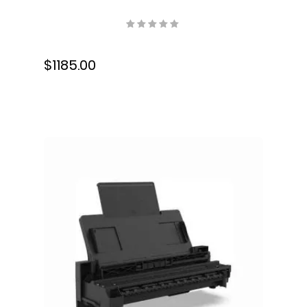
85 ppm/170 ipm, ADF 100
Hojas, Alto Volumen,
B11B251201
$1185.00