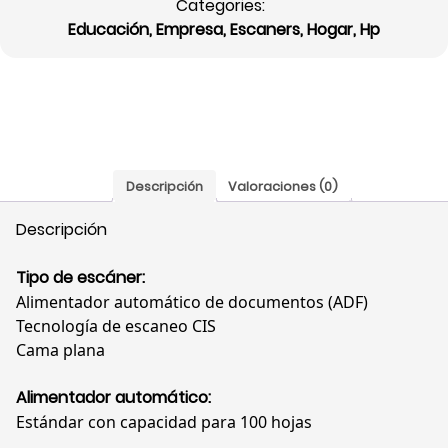
Categories:
ScanJet
Educación
,
Empresa
,
Escaners
,
Hogar
,
Hp
Pro
N6600,
ADF,
Velocidad
50
ppm,
Resolución
Descripción
Valoraciones (0)
600
dpi,
Descripción
USB,
20G08A#BGJ
Tipo de escáner:
cantidad
Alimentador automático de documentos (ADF)
Tecnología de escaneo CIS
Cama plana
Alimentador automático:
Estándar con capacidad para 100 hojas