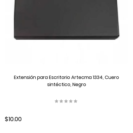
Ic-15
Impresora a color
Impresora Láser
Impresora Matricial
Impresora Monocromática
Impresora Multifunción
Impresora Puntos de Venta
Impresora Térmica
inalámbricos
Instant On
Ipad
Extensión para Escritorio Artecma 1334, Cuero
K11
sintéctico, Negro
K15
K20
K22
Kickstand
$10.00
Kits
Laserjet