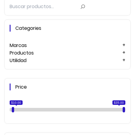
Buscar
low
to
high
Categories
Marcas
Productos
Utilidad
Price
$10.00
$35.00