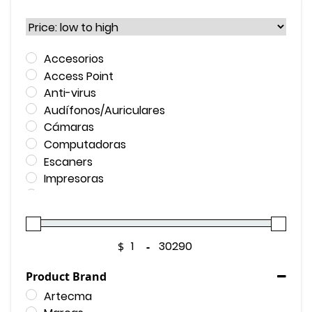
Sort Products
Accesorios
Access Point
Anti-virus
Audífonos/Auriculares
Cámaras
Computadoras
Escaners
Impresoras
Laptop
Memorias & Discos Duros
Mochilas
$
-
Monitores
Minimum Price
Maximum Price
Plotters
Product Brand
Productos de Seguridad
Artecma
Productos Ergonómicos