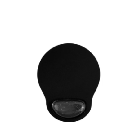
Laserjet Pro
Licencias Anti-virus
Liebert-Ups
Mantenimiento para Equipos de Impresión
MicroServer
Módulo de Potencia
montaje
networking
Newport
Nova
NVR
OfficeJet
OmniLink
pantalla interactiva
Parlante
pizarra interactiva
Powebank
PowerLite
Powerstation