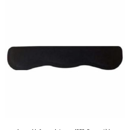
Canvio Advance
Canvio basics
Cargador tipo C
Chacha
Crusier
Cx
Dahua Storage
DesignJet
Desktop
Disco
Disko
Doha
e-Sports
Earcuff
Earphone
Easy-Ups
Echo Dot
EchoPop