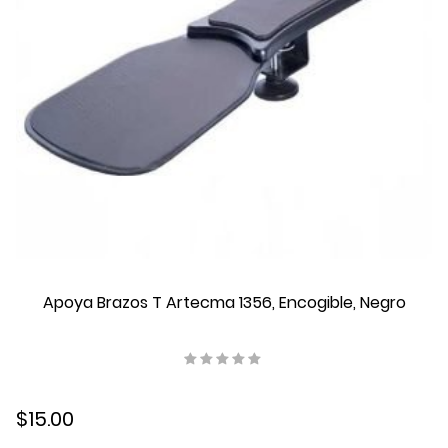
Sport Backpack
Storage
Super X7
SureColor
Surveillance
Swisspack
T19
T3
ThinkSystem
Tower
Trend
Turret
Apoya Brazos T Artecma 1356, Encogible, Negro
UniFi
ventilador
Versavu
videowall
Vuscape
$15.00
wizColor