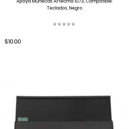
Apoya Muñecas Artecma 1073, Compatible:
EchoSpot
Teclados, Negro
EcoShow
EcoTank
Egg Neo +
EliteBook
Enterprise
$10.00
Enterprise Cx
EpiqVision
Eye-Care
Eyeball
Fibra Óptica
Frame-Ups
Galaxy Tab
Gaming
Glu max
grabador
Hughes
HyTab