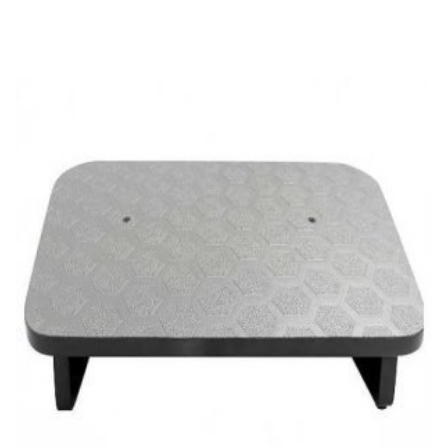
WizMind
WizSense
WorkForce
workstation
XVR
Z1000
Z20
Z22
Z500
Z64
Zamba