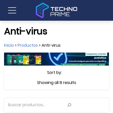
Anti-virus
Inicio
>
Productos
> Anti-virus
Sort by:
Sorted
Showing all 8 results
by
price:
Buscar
low
to
high