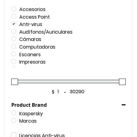
Accesorios
Access Point
Anti-virus
Audífonos/Auriculares
Cámaras
Computadoras
Escaners
Impresoras
Laptop
Memorias & Discos Duros
Mochilas
$
-
Monitores
Minimum Price
Maximum Price
Plotters
Product Brand
Productos de Seguridad
Kaspersky
Productos Ergonómicos
Marcas
Proyectores
Puntos de Venta
Licencias Anti-virus