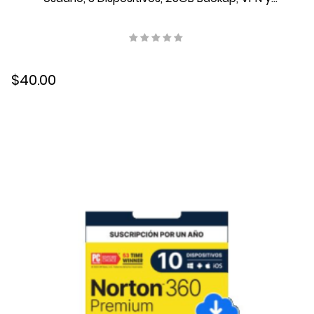
Control Parental, 21414663
$40.00