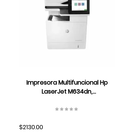
Impresora Multifuncional Hp
LaserJet M634dn,
Monocromática, USB, Wifi,
Ethernet, Fax, Dúplex, Láser,
7PS94A#BGJ
$2130.00