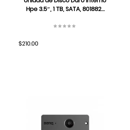
Unidad de Disco Duro Interno
Hpe 3.5″, 1 TB, SATA, 801882-
B21
$210.00