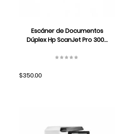
Escáner de Documentos
Dúplex Hp ScanJet Pro 3000
s4, Color, ADF, Velocidad 40
ppm/80 ipm, Resolución 300
ppp, 300 ppp, 6FW07A#BGJ
$350.00