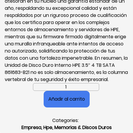
atesoran en su núcleo una garantía estándar de un
año, respaldando su excepcional calidad y están
respaldados por un riguroso proceso de cualificación
que los certifica para operar en los complejos
entornos de almacenamiento y servidores de HPE,
mientras que su firmware firmado digitalmente erige
una muralla infranqueable ante intentos de acceso
no autorizado, solidificando la protección de tus
datos con una fortaleza impenetrable. En resumen, la
Unidad de Disco Duro Interno HPE 3.5″ 4 TB SATA
861683-B21 no es solo almacenamiento, es la columna
vertebral de tu seguridad y éxito empresarial.
Unidad
de
Añadir al carrito
Disco
Duro
Interno
Categories:
Hpe
Empresa
,
Hpe
,
Memorias & Discos Duros
3.5",