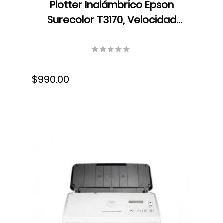
Plotter Inalámbrico Epson
Surecolor T3170, Velocidad
Formato A1/D 34 seg,
Resolución 2400 x 1200 dpi,
Ethernet, USB, Wifi, Tinta,
$990.00
SCT3170SR