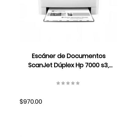
Escáner de Documentos
ScanJet Dúplex Hp 7000 s3,
LCD, Color, Velocidad 75
ppm/150 ipm, Resolución 600
dpi, USB, L2757A#BGJ
$970.00