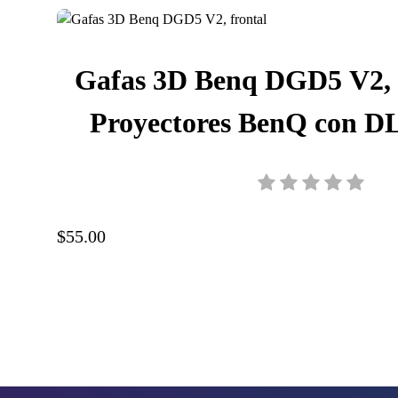
Gafas 3D Benq DGD5 V2, 
Proyectores BenQ con D
Negro, 3.7 V, 110mA, 5J
$55.00