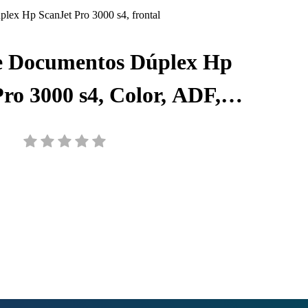
e Documentos Dúplex Hp
ro 3000 s4, Color, ADF,
40 ppm/80 ipm, Resolución
 300 ppp, 6FW07A#BGJ