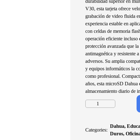
durabilidad superior en múl
V30, esta tarjeta ofrece ve
grabación de video fluida en
experiencia estable en apli
con celdas de memoria flash
operación eficiente incluso
protección avanzada que la 
antimagnética y resistente a
adversos. Su amplia compati
y equipos informáticos la co
como profesional. Compacta,
años, esta microSD Dahua es
almacenamiento diario de in
Micro
SD
Dahua
C10
Dahua
,
Educa
Categories:
U3
Duros
,
Oficin