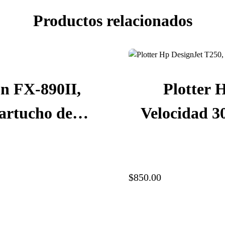
Productos relacionados
n FX-890II,
Plotter 
artucho de
Velocidad 30
201
1200 ppp, E
$850.00