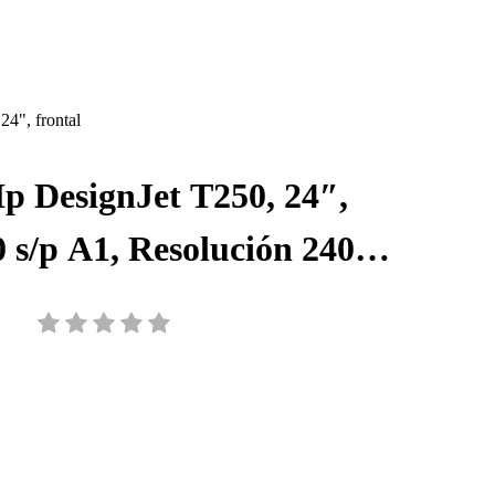
Hp DesignJet T250, 24″,
 s/p A1, Resolución 2400 x
thernet, USB, Wifi, Tinta,
5HB06A#B1K