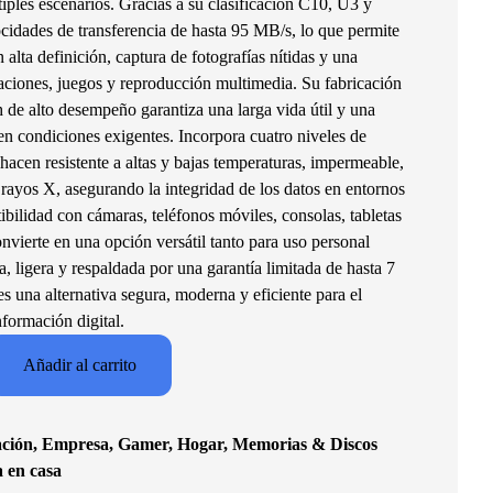
tiples escenarios. Gracias a su clasificación C10, U3 y
locidades de transferencia de hasta 95 MB/s, lo que permite
 alta definición, captura de fotografías nítidas y una
caciones, juegos y reproducción multimedia. Su fabricación
 de alto desempeño garantiza una larga vida útil y una
 en condiciones exigentes. Incorpora cuatro niveles de
hacen resistente a altas y bajas temperaturas, impermeable,
 rayos X, asegurando la integridad de los datos en entornos
bilidad con cámaras, teléfonos móviles, consolas, tabletas
nvierte en una opción versátil tanto para uso personal
 ligera y respaldada por una garantía limitada de hasta 7
 una alternativa segura, moderna y eficiente para el
formación digital.
Añadir al carrito
ción
,
Empresa
,
Gamer
,
Hogar
,
Memorias & Discos
a en casa