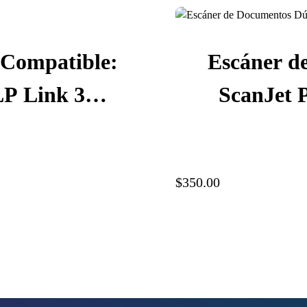
Compatible:
Escáner d
LP Link 3D,
ScanJet P
.J9H25.002
Velocidad 
300 ppp,
$350.00