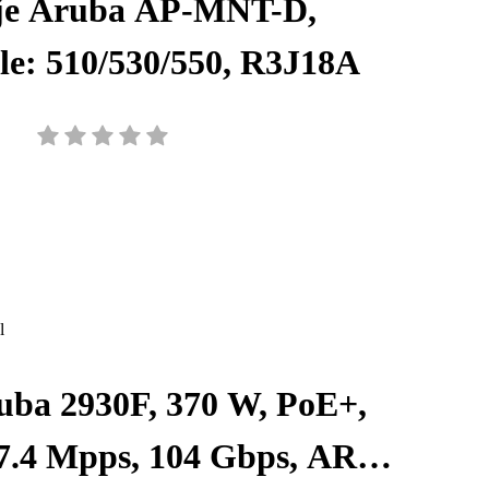
je Aruba AP-MNT-D,
e: 510/530/550, R3J18A
uba 2930F, 370 W, PoE+,
77.4 Mpps, 104 Gbps, ARM