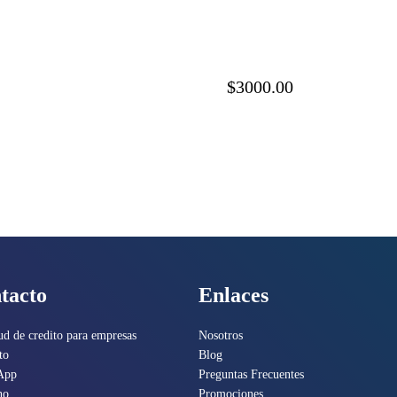
201
Coretex
$3000.00
tacto
Enlaces
ud de credito para empresas
Nosotros
to
Blog
App
Preguntas Frecuentes
no
Promociones