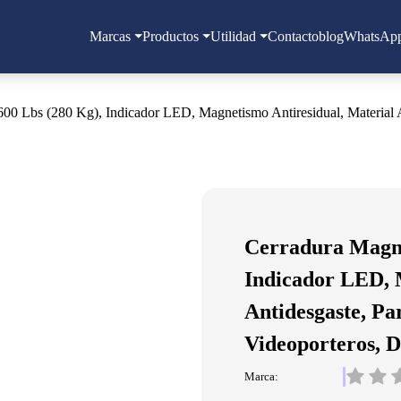
Marcas
Productos
Utilidad
Contacto
blog
WhatsAp
00 Lbs (280 Kg), Indicador LED, Magnetismo Antiresidual, Material A
Cerradura Magné
Indicador LED, 
Antidesgaste, Pa
Videoporteros,
Marca: