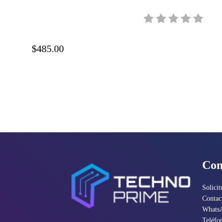
cinta, C11CF37
$485.00
Con
Solicit
Contac
Whats
Teléfo