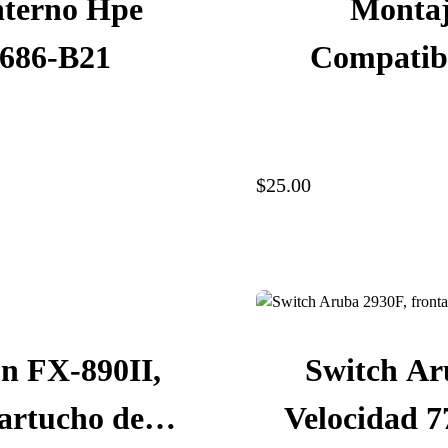
nterno Hpe
Monta
1686-B21
Compatibl
$25.00
n FX-890II,
Switch Ar
artucho de
Velocidad 