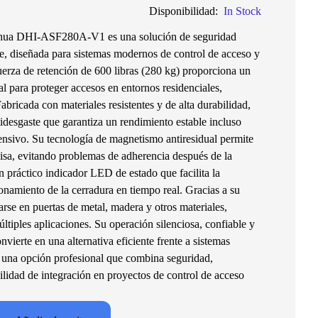
Disponibilidad:
In Stock
ahua DHI-ASF280A-V1 es una solución de seguridad
nte, diseñada para sistemas modernos de control de acceso y
uerza de retención de 600 libras (280 kg) proporciona un
al para proteger accesos en entornos residenciales,
Fabricada con materiales resistentes y de alta durabilidad,
tidesgaste que garantiza un rendimiento estable incluso
ensivo. Su tecnología de magnetismo antiresidual permite
cisa, evitando problemas de adherencia después de la
n práctico indicador LED de estado que facilita la
ionamiento de la cerradura en tiempo real. Gracias a su
larse en puertas de metal, madera y otros materiales,
ltiples aplicaciones. Su operación silenciosa, confiable y
vierte en una alternativa eficiente frente a sistemas
s una opción profesional que combina seguridad,
acilidad de integración en proyectos de control de acceso