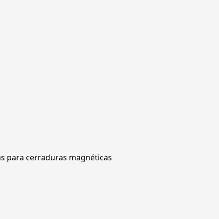
DHI-
ASF280A-
V1
cantidad
as para cerraduras magnéticas