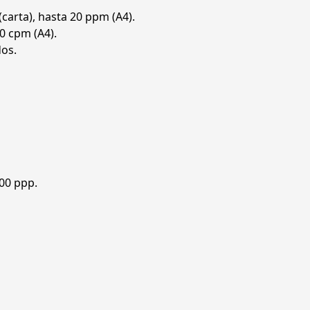
carta), hasta 20 ppm (A4).
0 cpm (A4).
dos.
00 ppp.