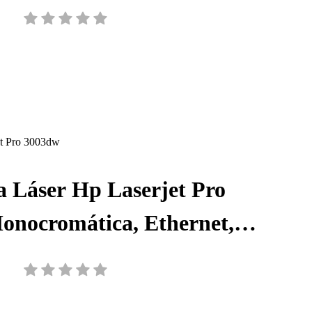
elocidad 20 ISO ppm, Ciclo
recomendado 250 a 1500
nocromática, C11CG94301
a Láser Hp Laserjet Pro
onocromática, Ethernet,
B, 3G654A#BGJ