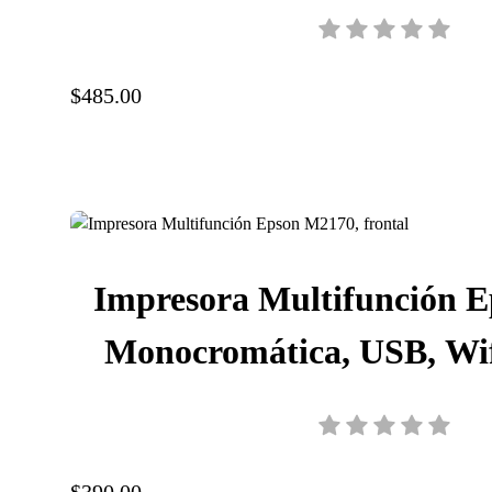
cinta, C11CF37
$485.00
Impresora Multifunción 
Monocromática, USB, Wifi
Dúplex, Tinta, C11