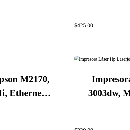
201
Ethernet, V
mensual 
$425.00
hojas, Mo
Epson M2170,
Impresor
, Ethernet,
3003dw, M
CH43301
US