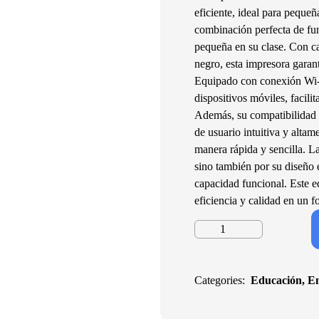
eficiente, ideal para pequeñ
combinación perfecta de fun
pequeña en su clase. Con ca
negro, esta impresora garan
Equipado con conexión Wi-F
dispositivos móviles, facili
Además, su compatibilidad 
de usuario intuitiva y alta
manera rápida y sencilla. L
sino también por su diseño 
capacidad funcional. Este e
eficiencia y calidad en un 
Impresora
Multifuncional
HP
LaserJet
Categories:
Educación
,
E
M141w,
Monocromática,