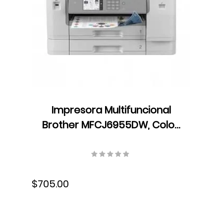
Impresora Multifuncional
Brother MFCJ6955DW, Color,
Velocidad 25 ppm,
Resolución 600×600 ppp, Wifi,
USB, Fax, Láser, Dúplex
$705.00