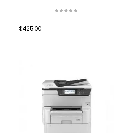
dpi, USB, Wifi, Ethernet,
Velocidad 20 ISO ppm, Ciclo
mensual recomendado 250
$425.00
a 1500 hojas,
Monocromática, C11CG94301