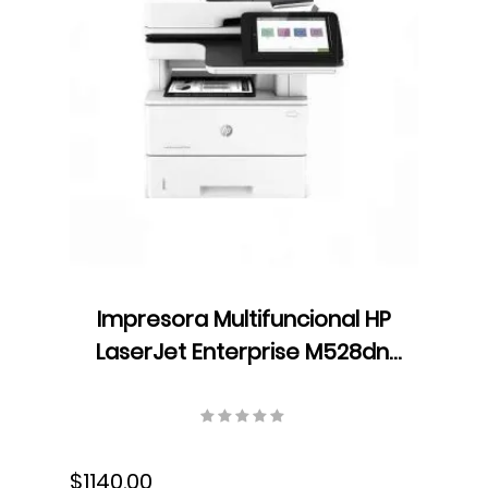
Impresora Multifuncional HP
LaserJet Enterprise M528dn,
Monocromática, USB,
Ethernet, Fax, 1PV64A#BGJ
$1140.00