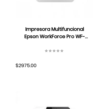
Impresora Multifuncional
Epson WorkForce Pro WF-
C878r, Color, USB, Wifi,
Ethernet, Fax, ADF, Dúplex,
Tinta, C11CH60301
$2975.00