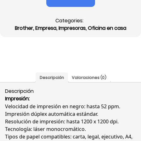
MFC-
L6915DW,
Categories:
láser,
Brother
,
Empresa
,
Impresoras
,
Oficina en casa
monocromática,
empresarial,
1200
x
1200
dpi,
Wifi,
Descripción
Valoraciones (0)
Gigabit
Ethernet,
Descripción
,
Impresión:
Hi-
Velocidad de impresión en negro: hasta 52 ppm.
Speed,
Impresión dúplex automática estándar.
USB,
Resolución de impresión: hasta 1200 x 1200 dpi.
Fax,
Tecnología: láser monocromático.
dúplex
Tipos de papel compatibles: carta, legal, ejecutivo, A4,