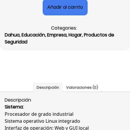
Dahua
Añadir al carrito
XVR
8
Canales,
Categories:
5
Dahua
,
Educación
,
Empresa
,
Hogar
,
Productos de
MP,
Seguridad
IA,
Reconocimiento
Facial,
Protección
Perimetral,
DH-
XVR5108HS-
Descripción
Valoraciones (0)
I3
cantidad
Descripción
Sistema:
Procesador de grado industrial
Sistema operativo Linux integrado
Interfaz de operación: Web y GUI local