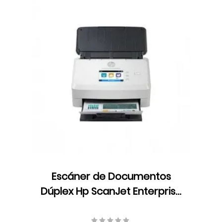
Escáner de Documentos
Dúplex Hp ScanJet Enterprise
Flow N7000 snw1, ADF, Color,
Velocidad 75 ppm/150 ipm,