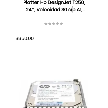
Plotter Hp DesignJet T250,
24″, Velocidad 30 s/p A1,
Resolución 2400 x 1200 ppp,
Ethernet, USB, Wifi, Tinta,
5HB06A#B1K
$850.00