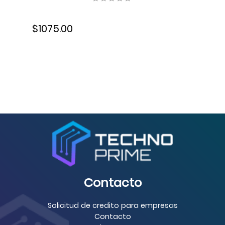
Resolución 300 ppp, USB,
$1075.00
6FW10A#BGJ
Contacto
Solicitud de credito para empresas
Contacto