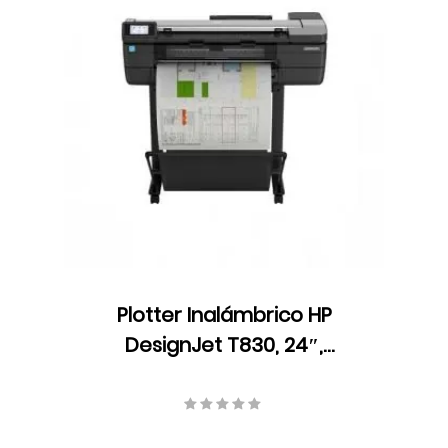
Plotter Inalámbrico HP
DesignJet T830, 24″,
Multifunción, Velocidad 1,5
pulg./seg., Resolución 2400 x
1200 ppp, Ethernet, USB, Wifi,