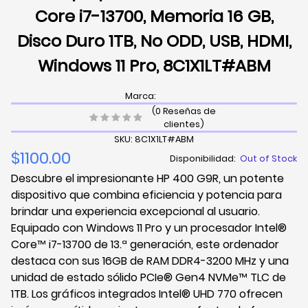
Core i7-13700, Memoria 16 GB,
Disco Duro 1TB, No ODD, USB, HDMI,
Windows 11 Pro, 8C1X1LT#ABM
Marca:
(0 Reseñas de
clientes)
SKU: 8C1X1LT#ABM
$1100.00
Disponibilidad:
Out of Stock
Descubre el impresionante HP 400 G9R, un potente
dispositivo que combina eficiencia y potencia para
brindar una experiencia excepcional al usuario.
Equipado con Windows 11 Pro y un procesador Intel®
Core™ i7-13700 de 13.ª generación, este ordenador
destaca con sus 16GB de RAM DDR4-3200 MHz y una
unidad de estado sólido PCIe® Gen4 NVMe™ TLC de
1TB. Los gráficos integrados Intel® UHD 770 ofrecen