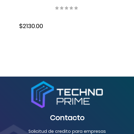
Ethernet, Fax, Dúplex, Láser,
7PS94A#BGJ
$2130.00
Contacto
Solicitud de credito para empresas