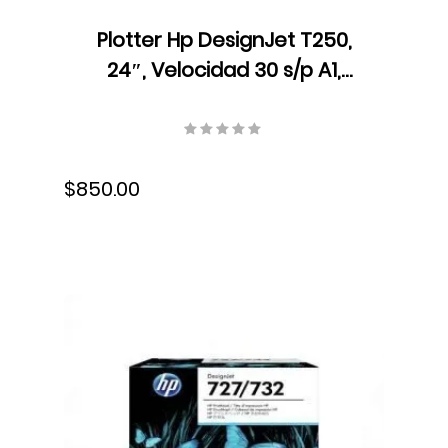
Plotter Hp DesignJet T250,
24″, Velocidad 30 s/p A1,
Resolución 2400 x 1200 ppp,
Ethernet, USB, Wifi, Tinta,
5HB06A#B1K
$850.00