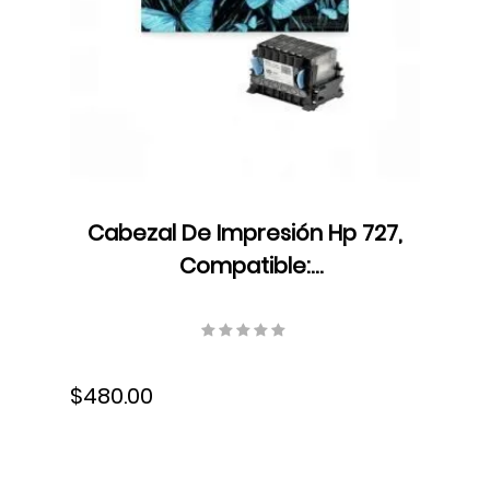
Cabezal De Impresión Hp 727,
Compatible:
T920/T1500/T2500/T2530/T3500/T2600
130 ml, tinta, S-B3P06A
$480.00