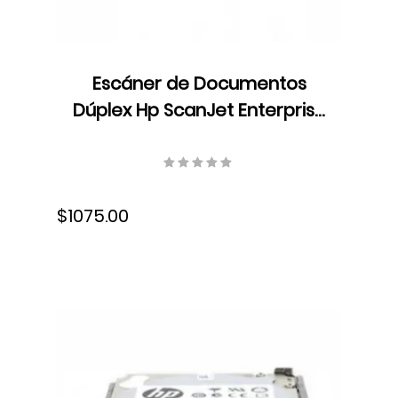
Escáner de Documentos
Dúplex Hp ScanJet Enterprise
Flow N7000 snw1, ADF, Color,
Velocidad 75 ppm/150 ipm,
Resolución 300 ppp, USB,
$1075.00
6FW10A#BGJ