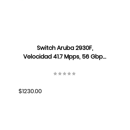
Switch Aruba 2930F,
Velocidad 41.7 Mpps, 56 Gbps,
Dual Core ARM Cortex A9,
1016 MHz, 1 GB DDR3 SDRAM,
JL259A
$1230.00