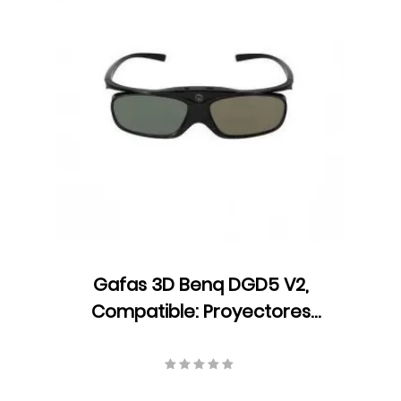
Gafas 3D Benq DGD5 V2,
Compatible: Proyectores
BenQ con DLP Link 3D, Negro,
3.7 V, 110mA, 5J.J9H25.002