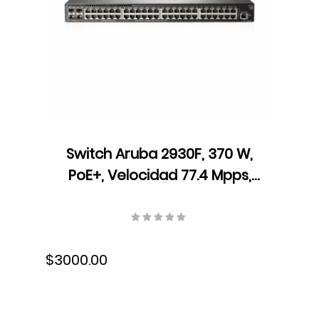
Switch Aruba 2930F, 370 W,
PoE+, Velocidad 77.4 Mpps,
104 Gbps, ARM Coretex A9,
1016 MHz, JL262A
$3000.00