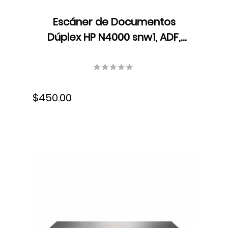
Escáner de Documentos
Dúplex HP N4000 snw1, ADF,
LED, Velocidad hasta 40
ppm/80 ipm, Resolución 600
dpi, USB, 6FW08A#BGJ
$450.00