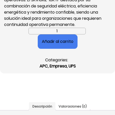
combinación de seguridad eléctrica, eficiencia
energética y rendimiento confiable, siendo una
solución ideal para organizaciones que requieren
continuidad operativa permanente.
Unidad
Easy-
Añadir al carrito
Ups
SRV
de
Categories:
APC
APC
,
Empresa
,
UPS
by
Schneider
Electric
10000VA,
10KW,
Doble
Conversión,
Descripción
Valoraciones (0)
LCD,