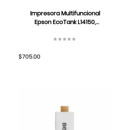
Impresora Multifuncional
Epson EcoTank L14150,
Resolución hasta 4800 dpi x
1200 dpi, Dúplex, USB, Wifi,
Ethernet, Fax, Velocidad 38
$705.00
ppm, Bandeja 250 hojas,
Tinta, C11CH96301