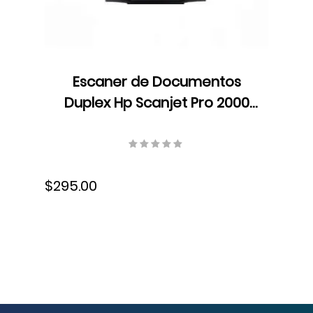
Escaner de Documentos
Duplex Hp Scanjet Pro 2000
s2, ADF, velocidad hasta 35
ppm/70 ipm, Resolucion 600
ppp, USB, 6FW06A#BGJ
$295.00