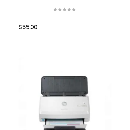
BenQ con DLP Link 3D, Negro,
3.7 V, 110mA, 5J.J9H25.002
$55.00