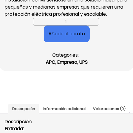
pequeñas y medianas empresas que requieren una
protección eléctrica profesional y escalable.
Unidad
Easy-
Añadir al carrito
Ups
3S
de
Categories:
APC
APC
,
Empresa
,
UPS
by
Schneider
Electric
30
kVA,
Doble
Conversión
Descripción
Información adicional
Valoraciones (0)
en
Línea,
Descripción
Trifásico
Entrada: