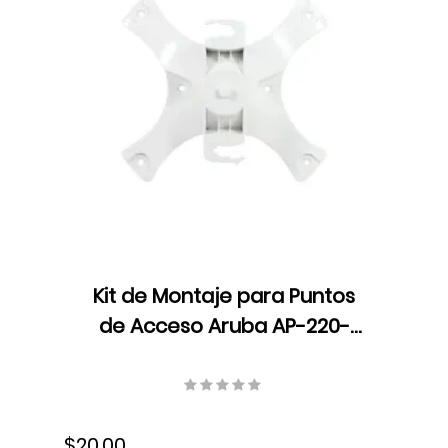
Kit de Montaje para Puntos
de Acceso Aruba AP-220-
MNT-W1W, Compatible:
AP214/AP215/AP224/AP225/AP228/AP31
Inalámbrico, para superficies
$20.00
planas, JW047A