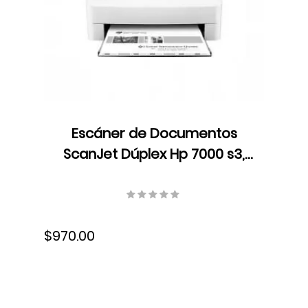
Escáner de Documentos
ScanJet Dúplex Hp 7000 s3,
LCD, Color, Velocidad 75
ppm/150 ipm, Resolución 600
dpi, USB, L2757A#BGJ
$970.00