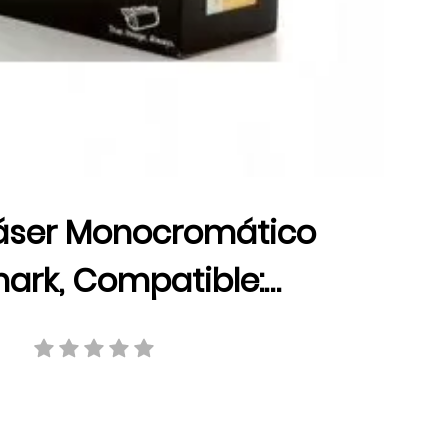
áser Monocromático
ark, Compatible:
X646e, 32000 pág.,
to extra alto, X644X11L