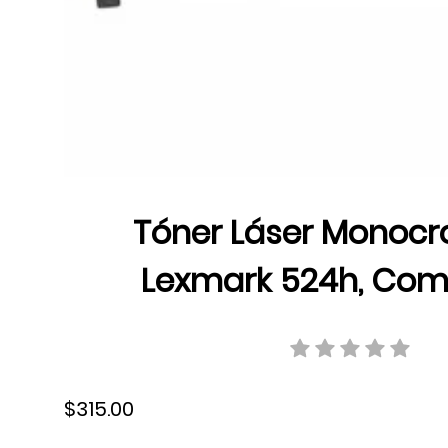
Tóner Láser Monoc
Lexmark 524h, Comp
MS810/MS811/MS812/MX7
pág 25000 pág., Rendim
$315.00
52D4H00