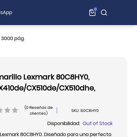
0
Buscar:
sApp
 3000 pág.
marillo Lexmark 80C8HY0,
X410de/CX510de/CX510dhe,
(0 Reseñas de
SKU: 80C8HY0
clientes)
Disponibilidad:
Out of Stock
lo Lexmark 80C8HY0. Diseñado para una perfecta