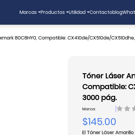
Marcas
Productos
Utilidad
Contacto
blog
What
Lexmark 80C8HY0, Compatible: CX410de/CX510de/CX510dhe,
Tóner Láser A
Compatible: C
3000 pág.
Marca:
$145.00
El Tóner Láser Amaril