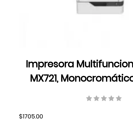
Impresora Multifuncio
MX721, Monocromático,
USB, Fax, Dúplex, Láse
$1705.00