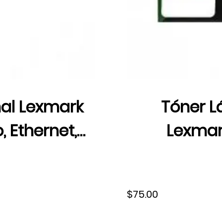
nal Lexmark
Tóner L
 Ethernet,
Lexmar
r, 25B3398
MS810/MS81
200
$75.00