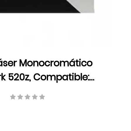
áser Monocromático
k 520z, Compatible:
1/MS812/MX710/MX711/MX810/
00 pág., 52D0Z00