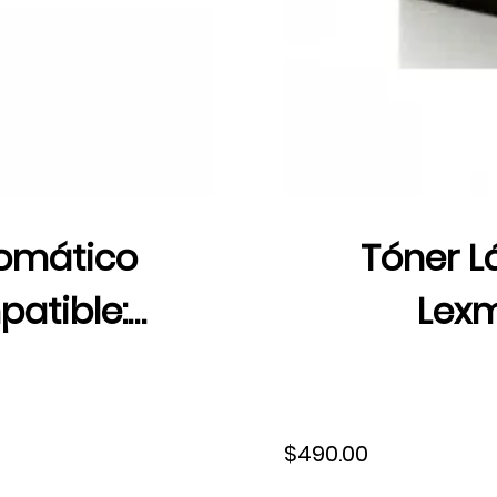
romático
Tóner L
atible:
Lexm
10/MX711/MX810/MX811/MX812,
X644e/
iento alto,
Rendimien
$490.00