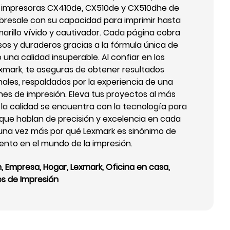
s impresoras CX410de, CX510de y CX510dhe de
obresale con su capacidad para imprimir hasta
arillo vívido y cautivador. Cada página cobra
sos y duraderos gracias a la fórmula única de
 una calidad insuperable. Al confiar en los
exmark, te aseguras de obtener resultados
ales, respaldados por la experiencia de una
nes de impresión. Eleva tus proyectos al más
e la calidad se encuentra con la tecnología para
 que hablan de precisión y excelencia en cada
una vez más por qué Lexmark es sinónimo de
iento en el mundo de la impresión.
n
,
Empresa
,
Hogar
,
Lexmark
,
Oficina en casa
,
os de Impresión