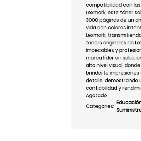
compatibilidad con la
Lexmark, este tóner s
3000 páginas de un am
vida con colores inten
Lexmark, transmitiendo
toners originales de L
impecables y profesion
marca líder en solucio
alto nivel visual, dond
brindarte impresiones
detalle, demostrando 
confiabilidad y rendim
Agotado
Educació
Categories:
Suministr