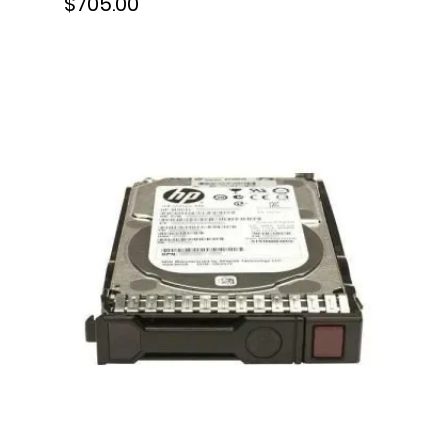
$705.00
ppm, Bandeja 250 hojas,
Tinta, C11CH96301