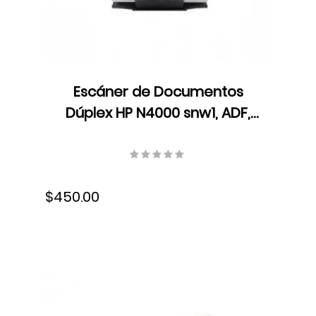
Escáner de Documentos
Dúplex HP N4000 snw1, ADF,
LED, Velocidad hasta 40
ppm/80 ipm, Resolución 600
dpi, USB, 6FW08A#BGJ
$450.00