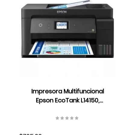
Impresora Multifuncional
Epson EcoTank L14150,
Resolución hasta 4800 dpi x
1200 dpi, Dúplex, USB, Wifi,
Ethernet, Fax, Velocidad 38