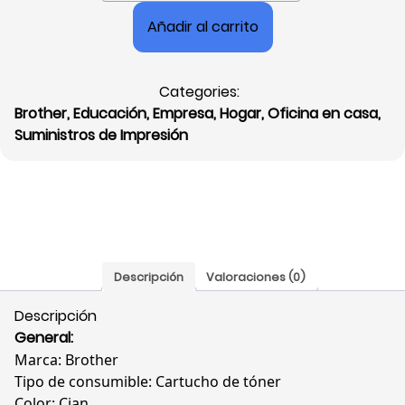
Brother
Añadir al carrito
Cian,
Ultra
High
Categories:
Yield,
Brother
,
Educación
,
Empresa
,
Hogar
,
Oficina en casa
,
9.000
Suministros de Impresión
Páginas,
Compatible:
MFCL9570CDW/HL-
L9310CDW,
TN439C
cantidad
Descripción
Valoraciones (0)
Descripción
General:
Marca: Brother
Tipo de consumible: Cartucho de tóner
Color: Cian