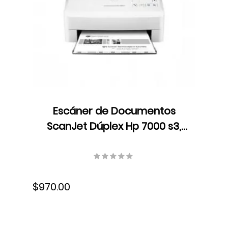
Escáner de Documentos
ScanJet Dúplex Hp 7000 s3,
LCD, Color, Velocidad 75
ppm/150 ipm, Resolución 600
dpi, USB, L2757A#BGJ
$970.00