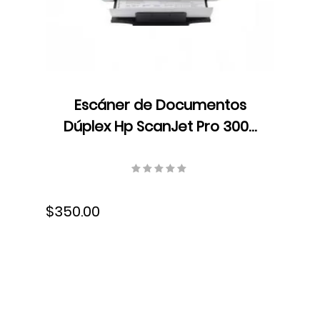
Escáner de Documentos
Dúplex Hp ScanJet Pro 3000
s4, Color, ADF, Velocidad 40
ppm/80 ipm, Resolución 300
ppp, 300 ppp, 6FW07A#BGJ
$350.00