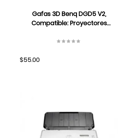
Gafas 3D Benq DGD5 V2,
Compatible: Proyectores
BenQ con DLP Link 3D, Negro,
3.7 V, 110mA, 5J.J9H25.002
$55.00