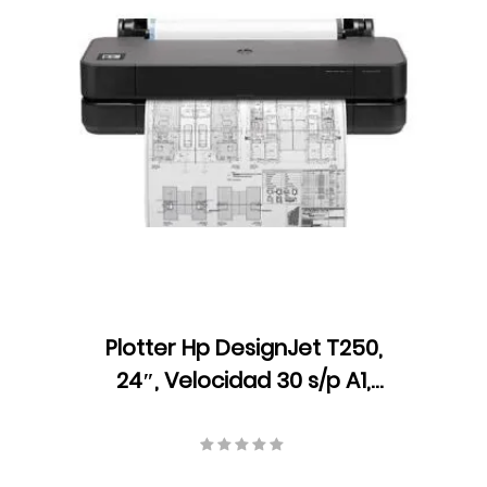
Plotter Hp DesignJet T250,
24″, Velocidad 30 s/p A1,
Resolución 2400 x 1200 ppp,
Ethernet, USB, Wifi, Tinta,
5HB06A#B1K