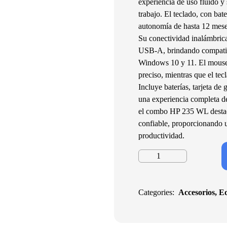
experiencia de uso fluido y 
trabajo. El teclado, con bat
autonomía de hasta 12 meses
Su conectividad inalámbrica
USB-A, brindando compatibi
Windows 10 y 11. El mouse 
preciso, mientras que el tecl
Incluye baterías, tarjeta de
una experiencia completa de
el combo HP 235 WL destaca
confiable, proporcionando u
productividad.
Teclado
y
Mouse
Hp
Categories:
Accesorios
,
Ed
235
Wl,