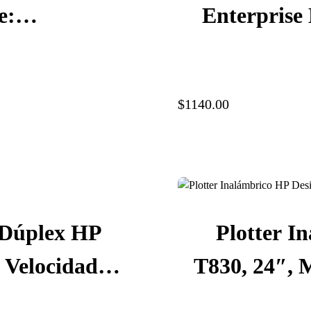
e:
Enterprise
 130 ml, S-
USB, Eth
$1140.00
 Dúplex HP
Plotter I
 Velocidad
T830, 24″, M
olución 600
pulg./seg., 