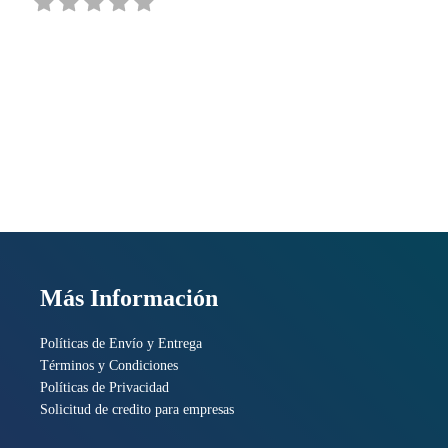
et, USB, Wifi, Tinta,
F9A28D#B1K
Más Información
Políticas de Envío y Entrega
Términos y Condiciones
Políticas de Privacidad
Solicitud de credito para empresas