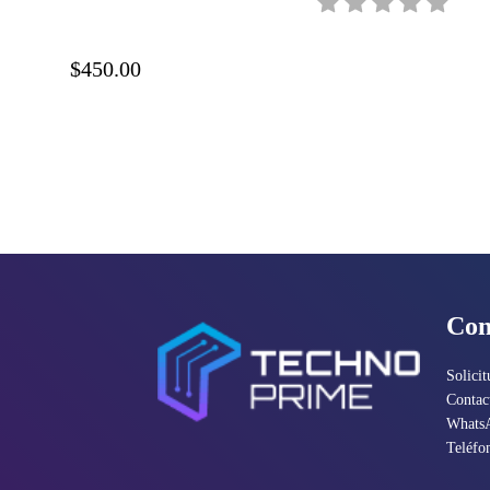
dpi, USB, 6FW08
$450.00
Con
Solicit
Contac
Whats
Teléfo