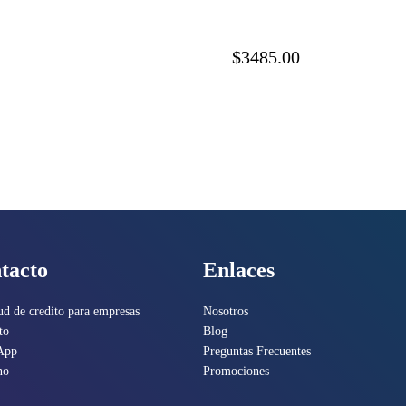
A#BGJ
Ethern
$3485.00
tacto
Enlaces
ud de credito para empresas
Nosotros
to
Blog
App
Preguntas Frecuentes
no
Promociones