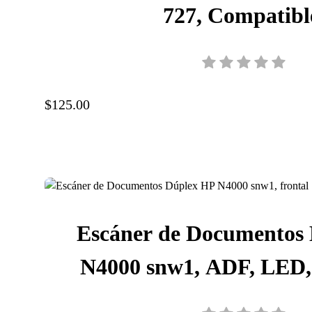
727, Compatibl
T920/T1500/T2500/T2530,
B3P24A
$125.00
Escáner de Documentos
N4000 snw1, ADF, LED,
hasta 40 ppm/80 ipm, Res