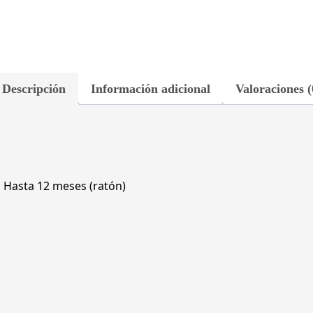
USB,
Compatible
con:
equipos
HP
con
Descripción
Información adicional
Valoraciones (
puerto
USB-
A,
1Y4D0UT#ABM
cantidad
; Hasta 12 meses (ratón)