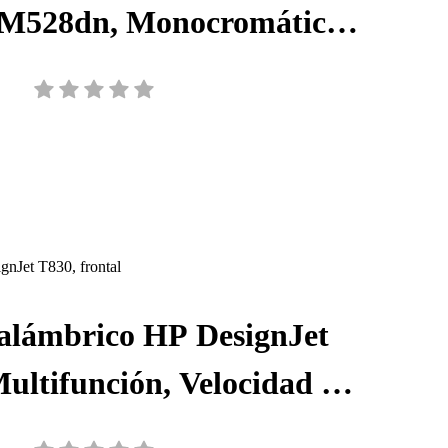
 M528dn, Monocromática,
ernet, Fax, 1PV64A#BGJ
nalámbrico HP DesignJet
ultifunción, Velocidad 1,5
Resolución 2400 x 1200 ppp,