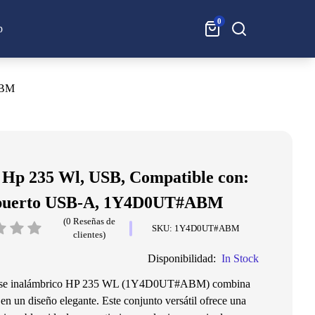
0
Buscar:
p
ABM
 Hp 235 Wl, USB, Compatible con:
 puerto USB-A, 1Y4D0UT#ABM
(0 Reseñas de
SKU: 1Y4D0UT#ABM
clientes)
Disponibilidad:
In Stock
ouse inalámbrico HP 235 WL (1Y4D0UT#ABM) combina
n un diseño elegante. Este conjunto versátil ofrece una