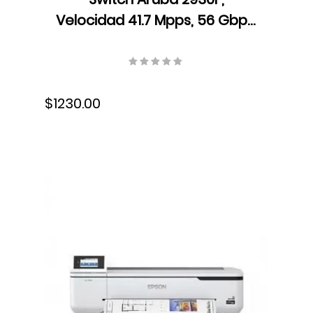
Velocidad 41.7 Mpps, 56 Gbps,
Dual Core ARM Cortex A9,
1016 MHz, 1 GB DDR3 SDRAM,
JL259A
$1230.00