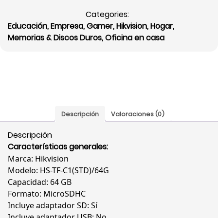
Neo
Categories:
TF
Educación
,
Empresa
,
Gamer
,
Hikvision
,
Hogar
,
de
Memorias & Discos Duros
,
Oficina en casa
Hikvision,
64
GB,
Velocidad
de
lectura:
92
Descripción
Valoraciones (0)
MB/s,
Velocidad
Descripción
de
Características generales:
escritura:
Marca: Hikvision
20
Modelo: HS-TF-C1(STD)/64G
MB/s,
Capacidad: 64 GB
HS-
Formato: MicroSDHC
TF-
Incluye adaptador SD: Sí
C1
Incluye adaptador USB: No