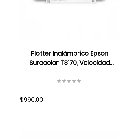
Plotter Inalámbrico Epson
Surecolor T3170, Velocidad
Formato A1/D 34 seg,
Resolución 2400 x 1200 dpi,
Ethernet, USB, Wifi, Tinta,
$990.00
SCT3170SR