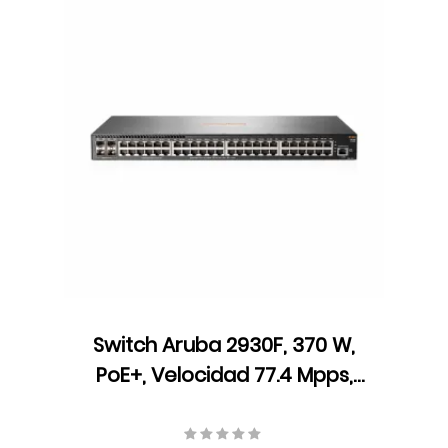
Switch Aruba 2930F, 370 W,
PoE+, Velocidad 77.4 Mpps,
104 Gbps, ARM Coretex A9,
1016 MHz, JL262A