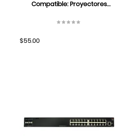
Compatible: Proyectores
BenQ con DLP Link 3D, Negro,
3.7 V, 110mA, 5J.J9H25.002
$55.00