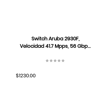
Switch Aruba 2930F,
Velocidad 41.7 Mpps, 56 Gbps,
Dual Core ARM Cortex A9,
1016 MHz, 1 GB DDR3 SDRAM,
JL259A
$1230.00