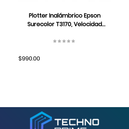
Plotter Inalámbrico Epson
Surecolor T3170, Velocidad
Formato A1/D 34 seg,
Resolución 2400 x 1200 dpi,
Ethernet, USB, Wifi, Tinta,
$990.00
SCT3170SR