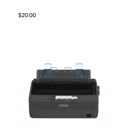
Inalámbrico, para superficies
$20.00
planas, JW047A