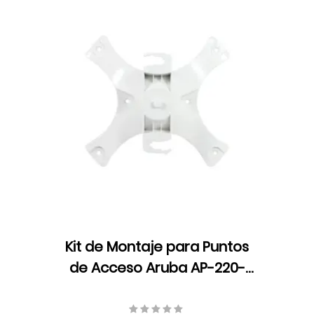
Kit de Montaje para Puntos
de Acceso Aruba AP-220-
MNT-W1W, Compatible:
AP214/AP215/AP224/AP225/AP228/AP31