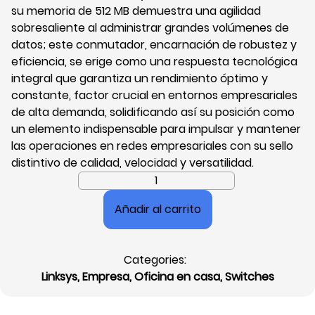
su memoria de 512 MB demuestra una agilidad
sobresaliente al administrar grandes volúmenes de
datos; este conmutador, encarnación de robustez y
eficiencia, se erige como una respuesta tecnológica
integral que garantiza un rendimiento óptimo y
constante, factor crucial en entornos empresariales
de alta demanda, solidificando así su posición como
un elemento indispensable para impulsar y mantener
las operaciones en redes empresariales con su sello
distintivo de calidad, velocidad y versatilidad.
Switch
Administrable
Añadir al carrito
Linksys
24
Puertos,
Categories:
23.95
Linksys
,
Empresa
,
Oficina en casa
,
Switches
W,
10G,
512