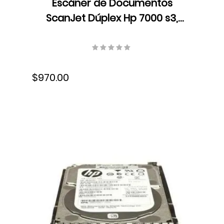
Escáner de Documentos
ScanJet Dúplex Hp 7000 s3,
LCD, Color, Velocidad 75
ppm/150 ipm, Resolución 600
dpi, USB, L2757A#BGJ
$970.00