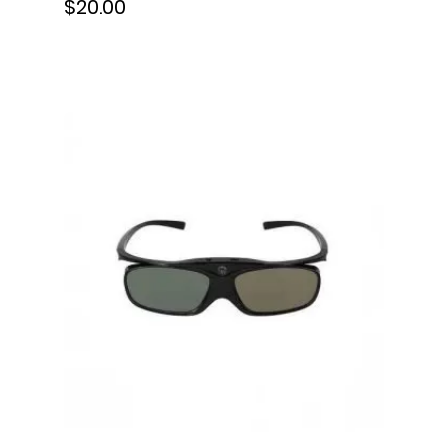
$20.00
planas, JW047A