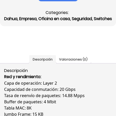
Dahua
L2,
Categories:
10
Dahua
,
Empresa
,
Oficina en casa
,
Seguridad
,
Switches
Puertos
Gigabit,
8
PoE+,
2
SFP,
VLAN,
Descripción
Valoraciones (0)
STP/RSTP,
Gestión
Descripción
en
Red y rendimiento:
la
Capa de operación: Layer 2
Nube,
Capacidad de conmutación: 20 Gbps
DH-
Tasa de reenvío de paquetes: 14.88 Mpps
CS4210-
Buffer de paquetes: 4 Mbit
8GT-
Tabla MAC: 8K
110
Jumbo Frame: 15 KB