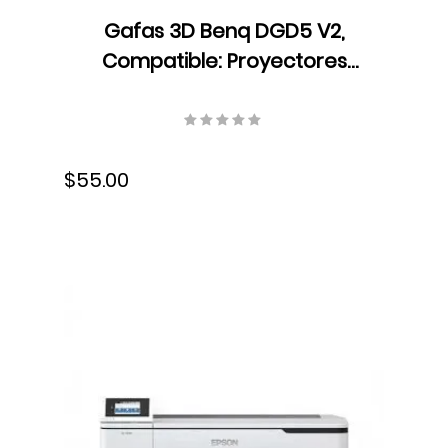
Gafas 3D Benq DGD5 V2,
Compatible: Proyectores
BenQ con DLP Link 3D, Negro,
3.7 V, 110mA, 5J.J9H25.002
$55.00