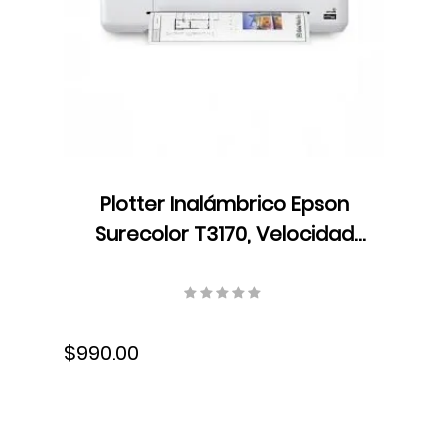
Plotter Inalámbrico Epson
Surecolor T3170, Velocidad
Formato A1/D 34 seg,
Resolución 2400 x 1200 dpi,
Ethernet, USB, Wifi, Tinta,
$990.00
SCT3170SR