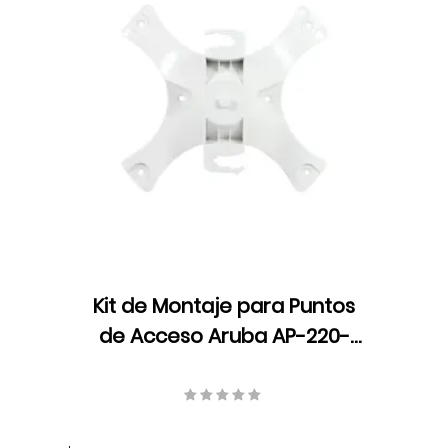
Kit de Montaje para Puntos
de Acceso Aruba AP-220-
MNT-W1W, Compatible:
AP214/AP215/AP224/AP225/AP228/AP31
Inalámbrico, para superficies