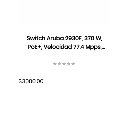
Switch Aruba 2930F, 370 W,
PoE+, Velocidad 77.4 Mpps,
104 Gbps, ARM Coretex A9,
1016 MHz, JL262A
$3000.00