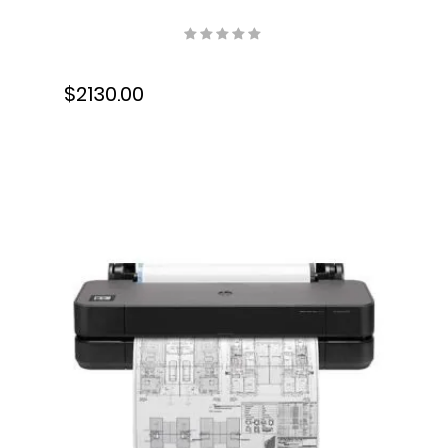
Monocromática, USB, Wifi,
Ethernet, Fax, Dúplex, Láser,
7PS94A#BGJ
$2130.00