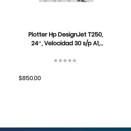
Plotter Hp DesignJet T250,
24″, Velocidad 30 s/p A1,
Resolución 2400 x 1200 ppp,
Ethernet, USB, Wifi, Tinta,
5HB06A#B1K
$850.00