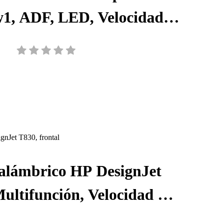
1, ADF, LED, Velocidad
pm/80 ipm, Resolución 600
 USB, 6FW08A#BGJ
nalámbrico HP DesignJet
ultifunción, Velocidad 1,5
Resolución 2400 x 1200 ppp,