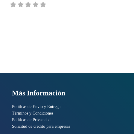
et, USB, Wifi, Tinta,
F9A28D#B1K
Más Información
Políticas de Envío y Entrega
Términos y Condiciones
Políticas de Privacidad
Solicitud de credito para empresas