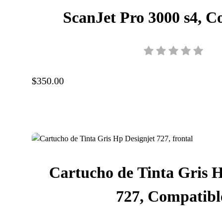
ScanJet Pro 3000 s4, C
Velocidad 40 ppm/80 ipm,
300 ppp, 300 ppp, 6
$350.00
Cartucho de Tinta Gris H
727, Compatibl
T920/T1500/T2500/T2530,