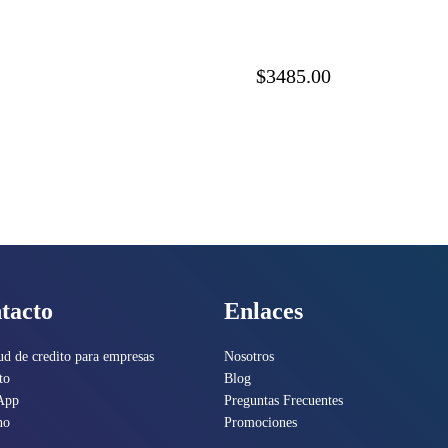
Ethern
$3485.00
tacto
Enlaces
ud de credito para empresas
Nosotros
to
Blog
App
Preguntas Frecuentes
no
Promociones