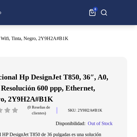
0
Buscar:
p
et, Wifi, Tinta, Negro, 2Y9H2A#B1K
cional Hp DesignJet T850, 36″, A0,
, Resolución 600 ppp, Ethernet,
gro, 2Y9H2A#B1K
(0 Reseñas de
SKU: 2Y9H2A#B1K
clientes)
Disponibilidad:
Out of Stock
l HP DesignJet T850 de 36 pulgadas es una solución