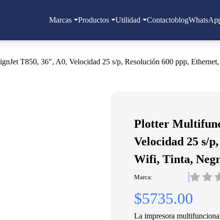
Marcas
Productos
Utilidad
Contacto
blog
WhatsAp
signJet T850, 36″, A0, Velocidad 25 s/p, Resolución 600 ppp, Ethern
Plotter Multifun
Velocidad 25 s/p
Wifi, Tinta, Ne
Marca:
$5735.00
La impresora multifunciona