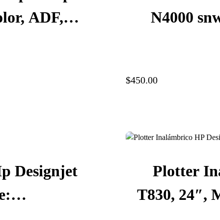
olor, ADF,
N4000 snw
 Resolución
hasta 40 p
FW07A#BGJ
dpi,
$450.00
p Designjet
Plotter I
e:
T830, 24″, M
 130 ml, S-
pulg./seg., 