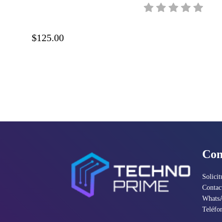
B3P24A
$125.00
Con
Solicit
Contac
Whats
Teléfo