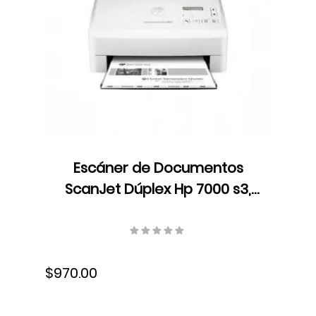
Escáner de Documentos
ScanJet Dúplex Hp 7000 s3,
LCD, Color, Velocidad 75
ppm/150 ipm, Resolución 600
dpi, USB, L2757A#BGJ
$970.00