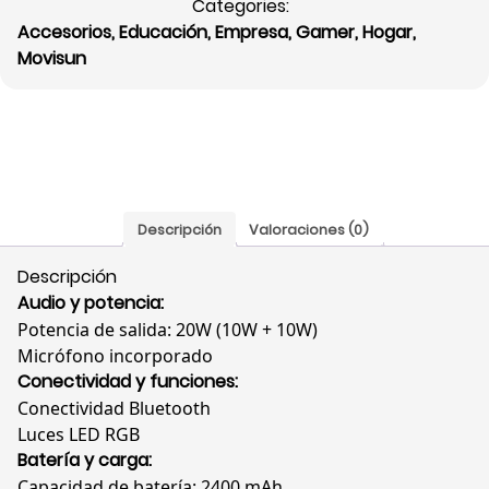
Categories:
IPX6,
Accesorios
,
Educación
,
Empresa
,
Gamer
,
Hogar
,
Luces
Movisun
RGB,
Micrófono
Integrado,
Negro,
ZMBNE
cantidad
Descripción
Valoraciones (0)
Descripción
Audio y potencia:
Potencia de salida: 20W (10W + 10W)
Micrófono incorporado
Conectividad y funciones:
Conectividad Bluetooth
Luces LED RGB
Batería y carga:
Capacidad de batería: 2400 mAh