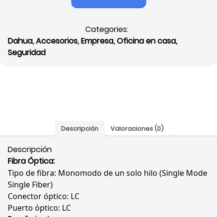
1G,
Monomodo
Categories:
1
Dahua
,
Accesorios
,
Empresa
,
Oficina en casa
,
Hilo,
Seguridad
LC,
1310TX/1550RX,
Alcance
20
km,
Gigabit,
GSFP-
Descripción
Valoraciones (0)
1310T-
20-
Descripción
SMF
Fibra Óptica:
cantidad
Tipo de fibra: Monomodo de un solo hilo (Single Mode
Single Fiber)
Conector óptico: LC
Puerto óptico: LC