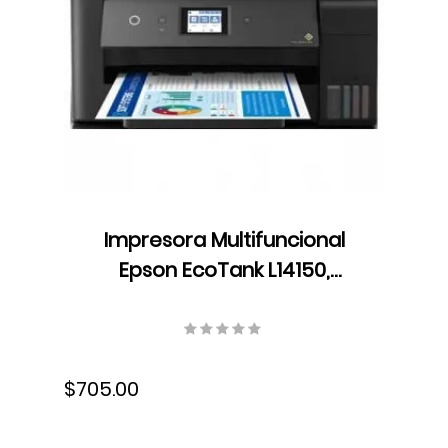
Impresora Multifuncional
Epson EcoTank L14150,
Resolución hasta 4800 dpi x
1200 dpi, Dúplex, USB, Wifi,
Ethernet, Fax, Velocidad 38
$705.00
ppm, Bandeja 250 hojas,
Tinta, C11CH96301