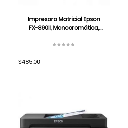
Impresora Matricial Epson
FX-890II, Monocromática,
USB, Cartucho de cinta,
C11CF37201
$485.00