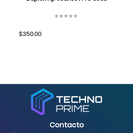
s4, Color, ADF, Velocidad 40
ppm/80 ipm, Resolución 300
ppp, 300 ppp, 6FW07A#BGJ
$350.00
Contacto