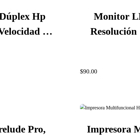
 Dúplex Hp
Monitor L
Velocidad 50
Resolución
pi, USB,
VGA
$90.00
elude Pro,
Impresora M