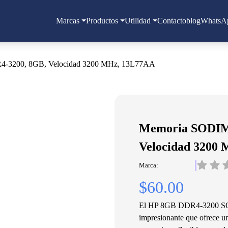
Marcas
Productos
Utilidad
Contacto
blog
WhatsA
-3200, 8GB, Velocidad 3200 MHz, 13L77AA
Memoria SODIM
Velocidad 3200
Marca:
$60.00
El HP 8GB DDR4-3200 SO
impresionante que ofrece u