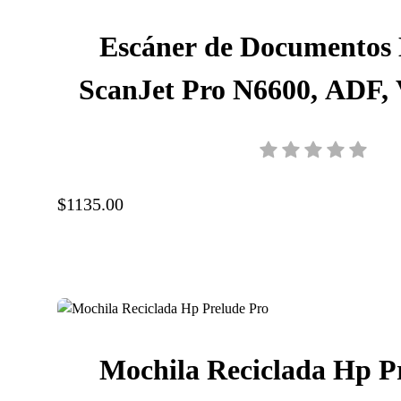
Escáner de Documentos
ScanJet Pro N6600, ADF, 
ppm, Resolución 600 d
20G08A#BGJ
$1135.00
Mochila Reciclada Hp Pr