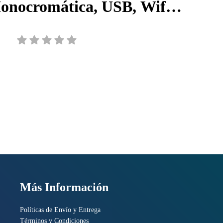
nocromática, USB, Wifi,
t, Fax, Dúplex, Láser,
7PS94A#BGJ
Más Información
Políticas de Envío y Entrega
Términos y Condiciones