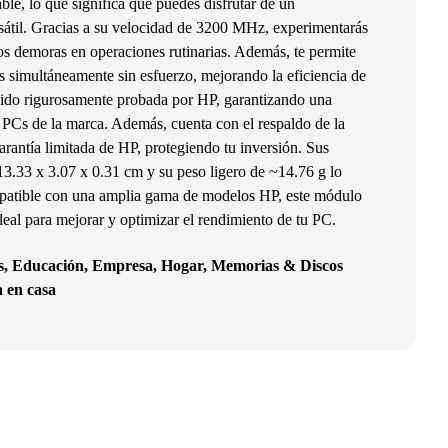
ble, lo que significa que puedes disfrutar de un
sátil. Gracias a su velocidad de 3200 MHz, experimentarás
s demoras en operaciones rutinarias. Además, te permite
s simultáneamente sin esfuerzo, mejorando la eficiencia de
sido rigurosamente probada por HP, garantizando una
s PCs de la marca. Además, cuenta con el respaldo de la
antía limitada de HP, protegiendo tu inversión. Sus
3.33 x 3.07 x 0.31 cm y su peso ligero de ~14.76 g lo
ompatible con una amplia gama de modelos HP, este módulo
deal para mejorar y optimizar el rendimiento de tu PC.
s
,
Educación
,
Empresa
,
Hogar
,
Memorias & Discos
a en casa