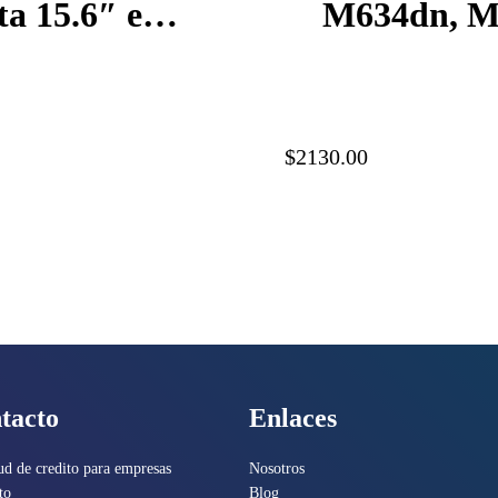
a 15.6″ en
M634dn, Mo
X644AA
Etherne
$2130.00
tacto
Enlaces
ud de credito para empresas
Nosotros
to
Blog