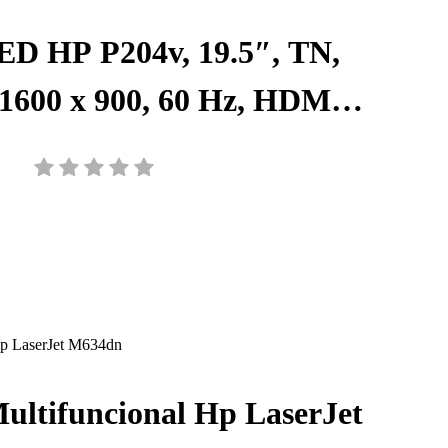
ED HP P204v, 19.5″, TN,
 1600 x 900, 60 Hz, HDMI,
, 5RD66AA#ABM
ultifuncional Hp LaserJet