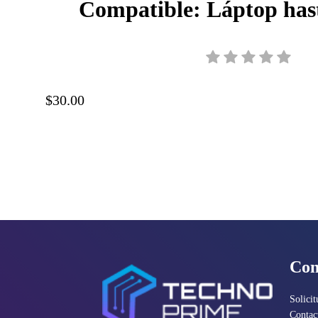
Compatible: Láptop hast
diagonal, Negro, 1
$30.00
Con
Solicit
Contac