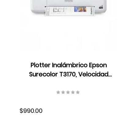
Plotter Inalámbrico Epson
Surecolor T3170, Velocidad
Formato A1/D 34 seg,
Resolución 2400 x 1200 dpi,
Ethernet, USB, Wifi, Tinta,
$990.00
SCT3170SR