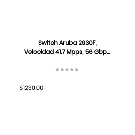
Switch Aruba 2930F,
Velocidad 41.7 Mpps, 56 Gbps,
Dual Core ARM Cortex A9,
1016 MHz, 1 GB DDR3 SDRAM,
JL259A
$1230.00