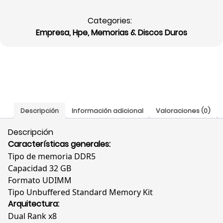
4800
Categories:
MT/s,
Empresa
,
Hpe
,
Memorias & Discos Duros
Dual
Rank
x8,
UDIMM
Estándar,
P64339-
B21
Descripción
Información adicional
Valoraciones (0)
cantidad
Descripción
Características generales:
Tipo de memoria DDR5
Capacidad 32 GB
Formato UDIMM
Tipo Unbuffered Standard Memory Kit
Arquitectura:
Dual Rank x8