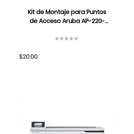
Kit de Montaje para Puntos
de Acceso Aruba AP-220-
MNT-W1W, Compatible:
AP214/AP215/AP224/AP225/AP228/AP31
Inalámbrico, para superficies
$20.00
planas, JW047A