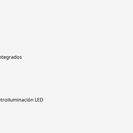
ntegrados
etroiluminación LED