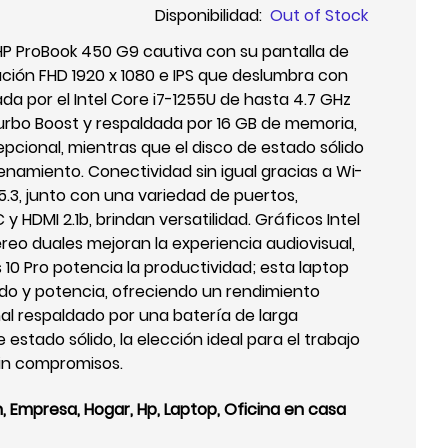
Disponibilidad:
Out of Stock
P ProBook 450 G9 cautiva con su pantalla de
ución FHD 1920 x 1080 e IPS que deslumbra con
ada por el Intel Core i7-1255U de hasta 4.7 GHz
urbo Boost y respaldada por 16 GB de memoria,
pcional, mientras que el disco de estado sólido
cenamiento. Conectividad sin igual gracias a Wi-
 5.3, junto con una variedad de puertos,
 HDMI 2.1b, brindan versatilidad. Gráficos Intel
éreo duales mejoran la experiencia audiovisual,
0 Pro potencia la productividad; esta laptop
do y potencia, ofreciendo un rendimiento
al respaldado por una batería de larga
estado sólido, la elección ideal para el trabajo
 sin compromisos.
n
,
Empresa
,
Hogar
,
Hp
,
Laptop
,
Oficina en casa