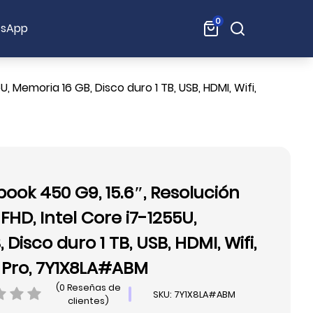
0
Buscar:
sApp
U, Memoria 16 GB, Disco duro 1 TB, USB, HDMI, Wifi,
ook 450 G9, 15.6″, Resolución
, FHD, Intel Core i7-1255U,
Disco duro 1 TB, USB, HDMI, Wifi,
 Pro, 7Y1X8LA#ABM
(0 Reseñas de
SKU: 7Y1X8LA#ABM
clientes)