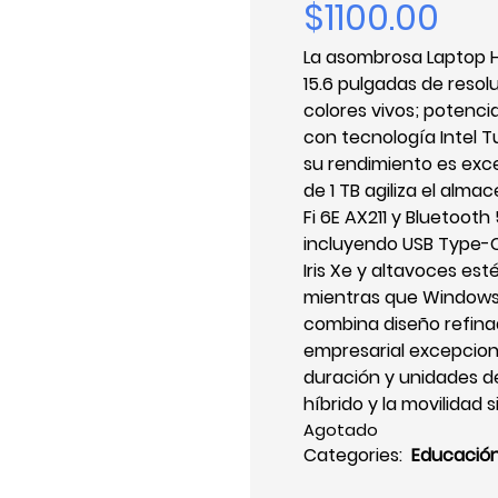
$1100.00
La asombrosa Laptop H
15.6 pulgadas de resol
colores vivos; potenci
con tecnología Intel T
su rendimiento es exce
de 1 TB agiliza el alma
Fi 6E AX211 y Bluetooth
incluyendo USB Type-C y
Iris Xe y altavoces est
mientras que Windows 1
combina diseño refina
empresarial excepcion
duración y unidades de 
híbrido y la movilidad
Agotado
Categories:
Educació