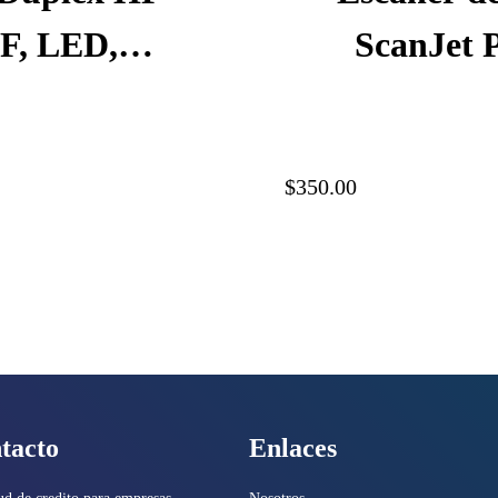
DF, LED,
ScanJet P
m/50 ipm,
Velocidad 
, 20G05A#BGJ
300 ppp,
$350.00
tacto
Enlaces
ud de credito para empresas
Nosotros