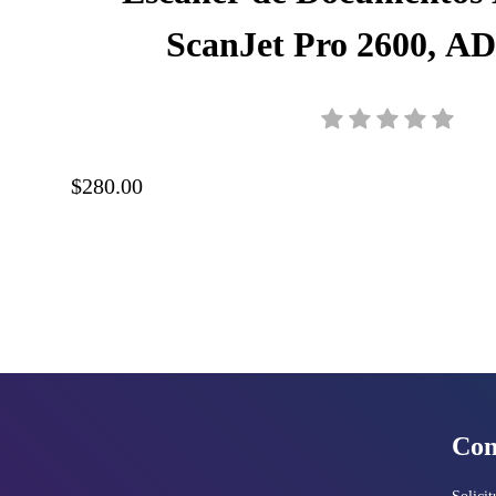
ScanJet Pro 2600, A
Velocidad hasta 25 pp
Resolución 600 dpi, USB
$280.00
Con
Solicit