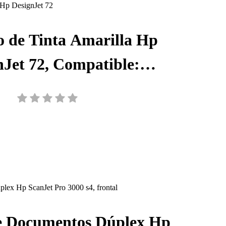
 de Tinta Amarilla Hp
nJet 72, Compatible:
0/T1300/T790, 130 ml, S-
C9373A
e Documentos Dúplex Hp