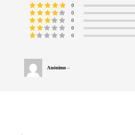
0
0
0
0
0
Anónimo
–