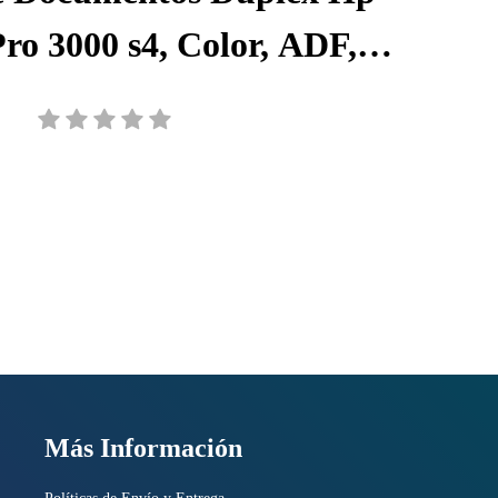
ro 3000 s4, Color, ADF,
40 ppm/80 ipm, Resolución
 300 ppp, 6FW07A#BGJ
Más Información
Políticas de Envío y Entrega