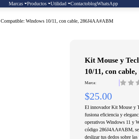
Marcas
Productos
Utilidad
Contacto
blog
WhatsApp
, Compatible: Windows 10/11, con cable, 286J4AA#ABM
Kit Mouse y Tec
10/11, con cabl
Marca:
$25.00
El innovador Kit Mouse y T
fusiona eficiencia y elegan
operativos Windows 11 y Wi
código 286J4AA#ABM, se ad
deslizar tus dedos sobre las