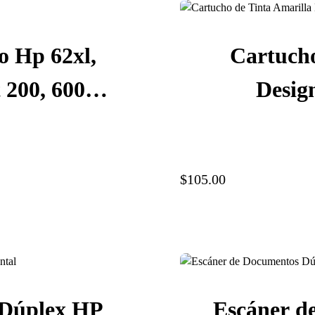
o Hp 62xl,
Cartucho
 200, 600
Desig
P05AL
T1100/T61
$105.00
 Dúplex HP
Escáner d