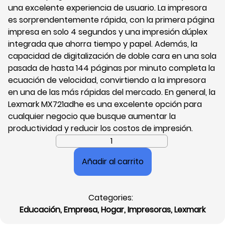
una excelente experiencia de usuario. La impresora
es sorprendentemente rápida, con la primera página
impresa en solo 4 segundos y una impresión dúplex
integrada que ahorra tiempo y papel. Además, la
capacidad de digitalización de doble cara en una sola
pasada de hasta 144 páginas por minuto completa la
ecuación de velocidad, convirtiendo a la impresora
en una de las más rápidas del mercado. En general, la
Lexmark MX721adhe es una excelente opción para
cualquier negocio que busque aumentar la
productividad y reducir los costos de impresión.
Impresora
Multifuncional
Añadir al carrito
Lexmark
MX721,
Monocromático,
Categories:
Ethernet,
Educación
,
Empresa
,
Hogar
,
Impresoras
,
Lexmark
USB,
Fax,