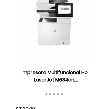
Impresora Multifuncional Hp
LaserJet M634dn,
Monocromática, USB, Wifi,
Ethernet, Fax, Dúplex, Láser,
7PS94A#BGJ
$2130.00