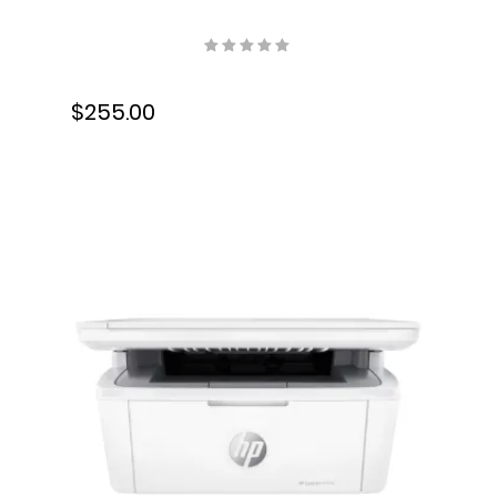
USB, Wifi, Inalámbrica, Tinta,
C11CJ67301
$255.00