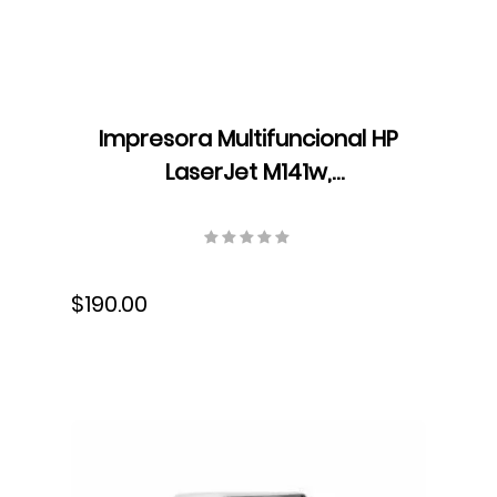
Impresora Multifuncional HP
LaserJet M141w,
Monocromática, Resolución
600 x 600 ppp, Velocidad de
Impresión 21 ppm, Bandeja
$190.00
150 hojas, USB, Wifi,
7MD74A#BGJ