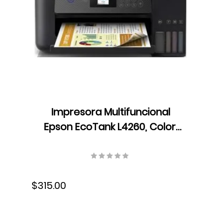
Impresora Multifuncional
Epson EcoTank L4260, Color,
USB, Wifi, Tinta, Dúplex,
C11CJ63301
$315.00