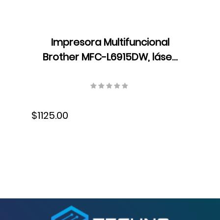
Impresora Multifuncional
Brother MFC-L6915DW, láser,
monocromática,
empresarial, 1200 x 1200 dpi,
Wifi, Gigabit Ethernet, , Hi-
$1125.00
Speed, USB, Fax, dúplex