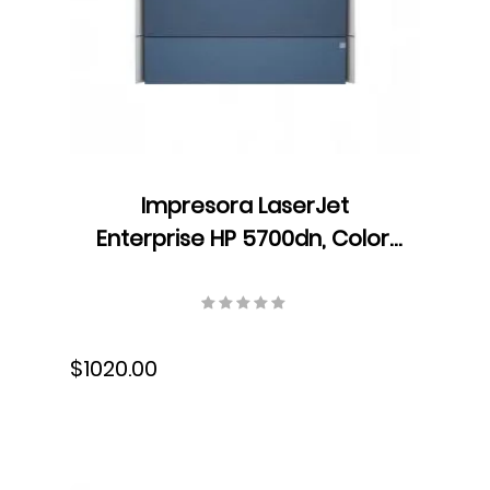
Impresora LaserJet
Enterprise HP 5700dn, Color,
Velocidad 45 ppm,
Resolución 600 dpi, Láser,
USB, Ethernet, 6QN28A#BGJ
$1020.00