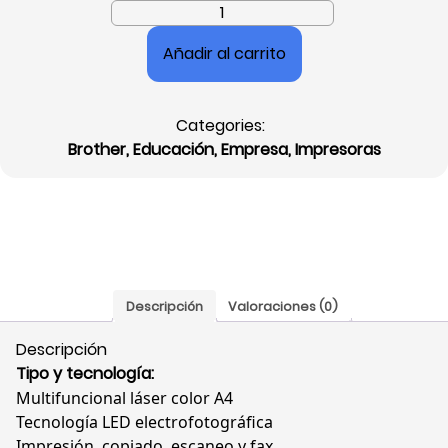
Impresora
Multifuncional
Añadir al carrito
Láser
Brother
MFCL8395CDW,
Categories:
Color,
Brother
,
Educación
,
Empresa
,
Impresoras
A4,
Dúplex
Total,
Wi-
Fi,
NFC,
31
Descripción
Valoraciones (0)
ppm,
ADF
Descripción
50
Tipo y tecnología:
Hojas,
Multifuncional láser color A4
Pantalla
Tecnología LED electrofotográfica
Táctil
Impresión, copiado, escaneo y fax