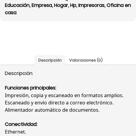
Educación
,
Empresa
,
Hogar
,
Hp
,
Impresoras
,
Oficina en
22
casa
ppm,
USB,
Wifi,
Ethernet,
537P5C#AKY
cantidad
Descripción
Valoraciones (0)
Descripción
Funciones principales:
Impresión, copia y escaneado en formatos amplios.
Escaneado y envío directo a correo electrónico.
Alimentador automático de documentos.
Conectividad:
Ethernet.