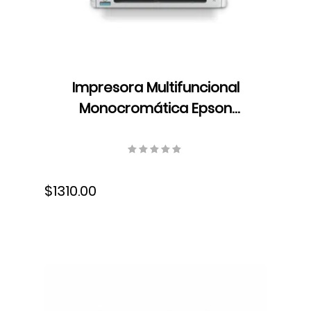
Impresora Multifuncional
Monocromática Epson
WorkForce Pro WF-M5899, 34
ppm, dúplex, Wi-Fi, Ethernet,
C11CK76301
$1310.00