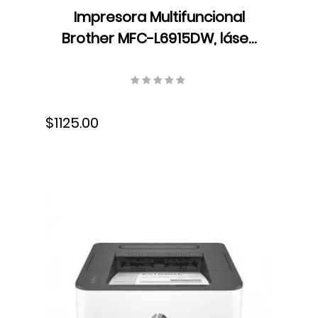
Impresora Multifuncional
Brother MFC-L6915DW, láser,
monocromática,
empresarial, 1200 x 1200 dpi,
Wifi, Gigabit Ethernet, , Hi-
$1125.00
Speed, USB, Fax, dúplex