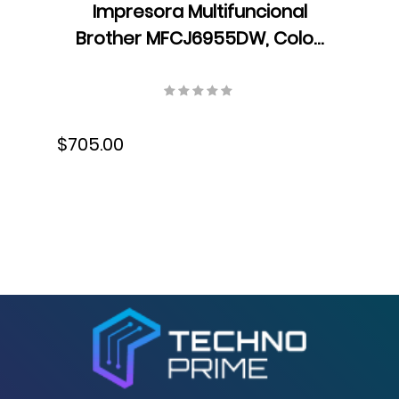
Impresora Multifuncional
Brother MFCJ6955DW, Color,
Velocidad 25 ppm,
Resolución 600×600 ppp, Wifi,
USB, Fax, Láser, Dúplex
$705.00