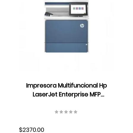
Impresora Multifuncional Hp
LaserJet Enterprise MFP
M5800dn, Color, USB,
Ethernet, Fax, Láser,
6QN29A#BGJ
$2370.00