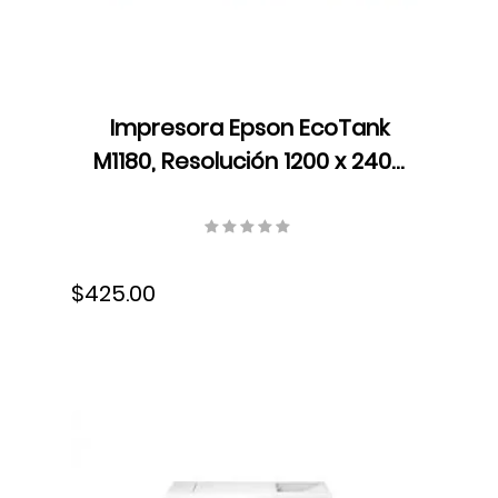
Impresora Epson EcoTank
M1180, Resolución 1200 x 2400
dpi, USB, Wifi, Ethernet,
Velocidad 20 ISO ppm, Ciclo
mensual recomendado 250
$425.00
a 1500 hojas,
Monocromática, C11CG94301