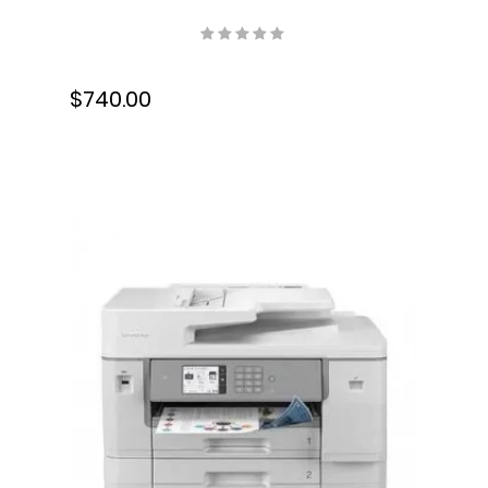
C5890, Resolucion 9600 x
9600 dpi interpolada, Duplex,
USB, Wifi, Ethernet, Fax,
$740.00
Velocidad Max. 25 ISO ppm
(negro/color), simplex / 16 ISO
ppm (negro/color), Bandeja
150 hojas, Tinta, Color,
C11CK23301