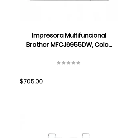
Impresora Multifuncional
Brother MFCJ6955DW, Color,
Velocidad 25 ppm,
Resolución 600×600 ppp, Wifi,
USB, Fax, Láser, Dúplex
$705.00