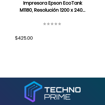
Impresora Epson EcoTank
M1180, Resolución 1200 x 2400
dpi, USB, Wifi, Ethernet,
Velocidad 20 ISO ppm, Ciclo
mensual recomendado 250
$425.00
a 1500 hojas,
Monocromática, C11CG94301