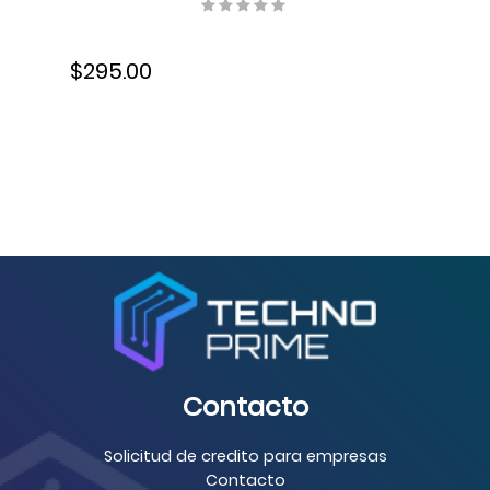
ppm/70 ipm, Resolucion 600
ppp, USB, 6FW06A#BGJ
$295.00
Contacto
Solicitud de credito para empresas
Contacto