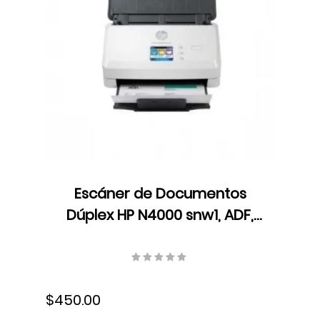
Escáner de Documentos
Dúplex HP N4000 snw1, ADF,
LED, Velocidad hasta 40
ppm/80 ipm, Resolución 600
dpi, USB, 6FW08A#BGJ
$450.00