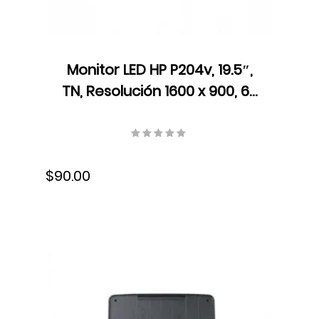
Monitor LED HP P204v, 19.5″,
TN, Resolución 1600 x 900, 60
Hz, HDMI, VGA, 5RD66AA#ABM
$90.00