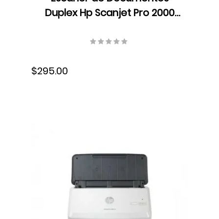
Duplex Hp Scanjet Pro 2000
s2, ADF, velocidad hasta 35
ppm/70 ipm, Resolucion 600
ppp, USB, 6FW06A#BGJ
$295.00