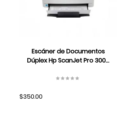
Escáner de Documentos
Dúplex Hp ScanJet Pro 3000
s4, Color, ADF, Velocidad 40
ppm/80 ipm, Resolución 300
ppp, 300 ppp, 6FW07A#BGJ
$350.00