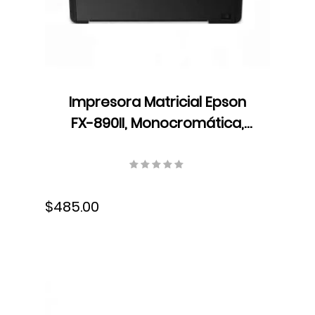
Impresora Matricial Epson
FX-890II, Monocromática,
USB, Cartucho de cinta,
C11CF37201
$485.00