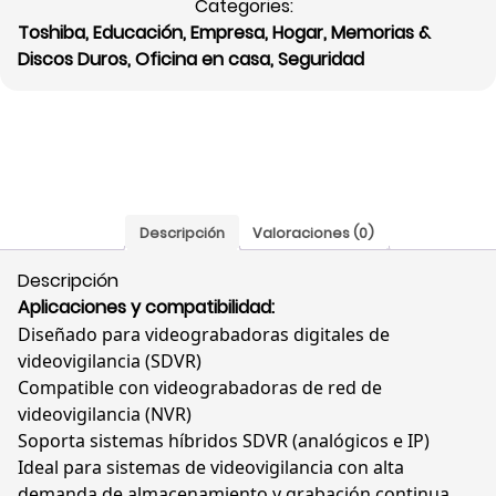
Categories:
6TB,
Toshiba
,
Educación
,
Empresa
,
Hogar
,
Memorias &
5400RPM,
Discos Duros
,
Oficina en casa
,
Seguridad
256MB,
Videovigilancia,
3.5",
HDWT860UZSVA
cantidad
Descripción
Valoraciones (0)
Descripción
Aplicaciones y compatibilidad:
Diseñado para videograbadoras digitales de
videovigilancia (SDVR)
Compatible con videograbadoras de red de
videovigilancia (NVR)
Soporta sistemas híbridos SDVR (analógicos e IP)
Ideal para sistemas de videovigilancia con alta
demanda de almacenamiento y grabación continua