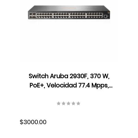
Switch Aruba 2930F, 370 W,
PoE+, Velocidad 77.4 Mpps,
104 Gbps, ARM Coretex A9,
1016 MHz, JL262A
$3000.00