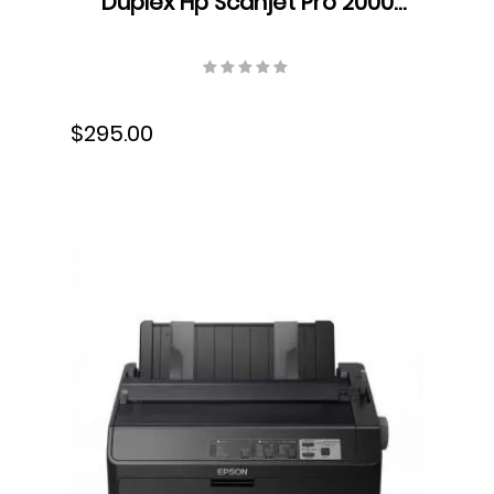
Duplex Hp Scanjet Pro 2000
s2, ADF, velocidad hasta 35
ppm/70 ipm, Resolucion 600
ppp, USB, 6FW06A#BGJ
$295.00