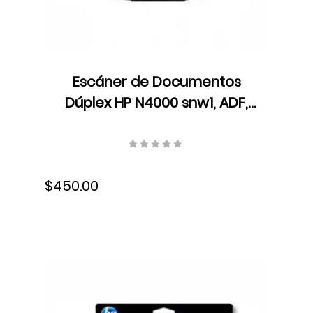
Escáner de Documentos
Dúplex HP N4000 snw1, ADF,
LED, Velocidad hasta 40
ppm/80 ipm, Resolución 600
dpi, USB, 6FW08A#BGJ
$450.00