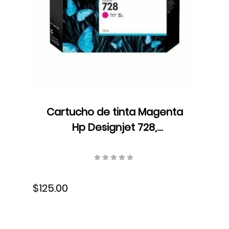
Cartucho de tinta Magenta
Hp Designjet 728,
Compatible: T730/T830, 130
ml, S-F9J66A
$125.00