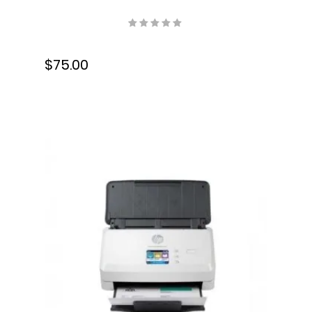
200, 600 pág.,130 ml, S-
C2P05AL
$75.00