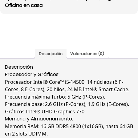
Oficina en casa
14500,
16GB,
512
PC,
Windows
11
Pro,
Descripción
Valoraciones (0)
A03G9LA#ABM
cantidad
Descripción
Procesador y Gráficos:
Procesador Intel® Core™ i5-14500, 14 núcleos (6 P-
Cores, 8 E-Cores), 20 hilos, 24 MB Intel® Smart Cache.
Frecuencia máxima Turbo: 5 GHz (P-Cores).
Frecuencia base: 2.6 GHz (P-Cores), 1.9 GHz (E-Cores).
Gráficos Intel® UHD Graphics 770.
Memoria y Almacenamiento:
Memoria RAM: 16 GB DDR5 4800 (1x16GB), hasta 64 GB
en 2 slots UDIMM.