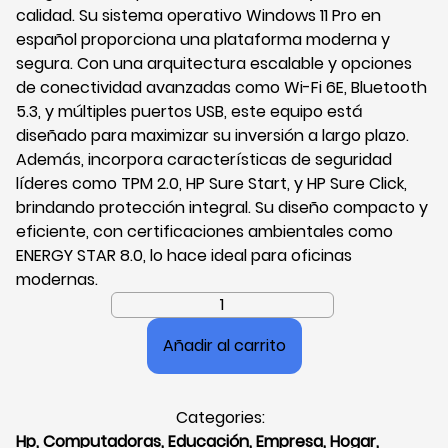
calidad. Su sistema operativo Windows 11 Pro en
español proporciona una plataforma moderna y
segura. Con una arquitectura escalable y opciones
de conectividad avanzadas como Wi-Fi 6E, Bluetooth
5.3, y múltiples puertos USB, este equipo está
diseñado para maximizar su inversión a largo plazo.
Además, incorpora características de seguridad
líderes como TPM 2.0, HP Sure Start, y HP Sure Click,
brindando protección integral. Su diseño compacto y
eficiente, con certificaciones ambientales como
ENERGY STAR 8.0, lo hace ideal para oficinas
modernas.
Desktop
Hp
Añadir al carrito
Pro
SFF
400
Categories:
G9,
Hp
,
Computadoras
,
Educación
,
Empresa
,
Hogar
,
i5-