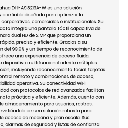
Dahua DHI-ASI3213A-W es una solución
y confiable diseñada para optimizar la
corporativos, comerciales e institucionales. Su
cto integra una pantalla táctil capacitiva de
mara dual HD de 2 MP que proporciona un
ápido, preciso y eficiente. Gracias a su
ón del 99.9% y un tiempo de reconocimiento de
ofrece una experiencia de acceso fluida,
 dispositivo multifuncional admite múltiples
ión, incluyendo reconocimiento facial, tarjetas
control remoto y combinaciones de acceso,
bilidad operativa. Su conectividad WiFi
idad con protocolos de red avanzados facilitan
mota práctica y eficiente. Además, cuenta con
e almacenamiento para usuarios, rostros,
convirtiéndolo en una solución robusta para
de acceso de mediana y gran escala. Sus
, alarmas de seguridad y listas de confianza