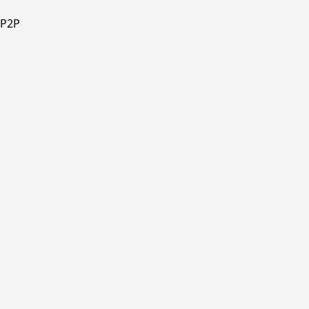
W
cantidad
 P2P