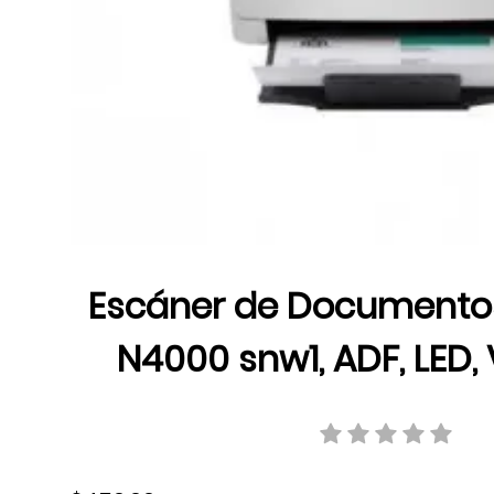
Escáner de Documento
N4000 snw1, ADF, LED,
hasta 40 ppm/80 ipm, 
600 dpi, USB, 6FW