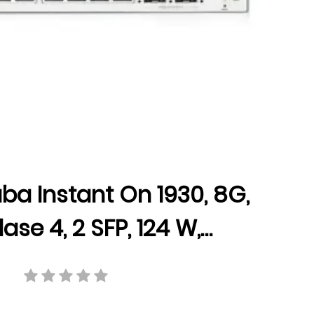
ba Instant On 1930, 8G,
lase 4, 2 SFP, 124 W,
cidad 14.88 Mpps,
ción 20 Gbps, JL681A