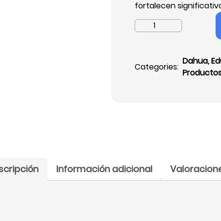
fortalecen significati
Control
de
Acceso
Facial
Dahua
,
Ed
Categories:
Dahua
Productos
4.3",
3000
Rostros,
5000
Tarjetas
Mifare,
Reconocimiento
Facial
scripción
Información adicional
Valoracione
99.9%,
Wifi,
DHI-
ASI3213A-