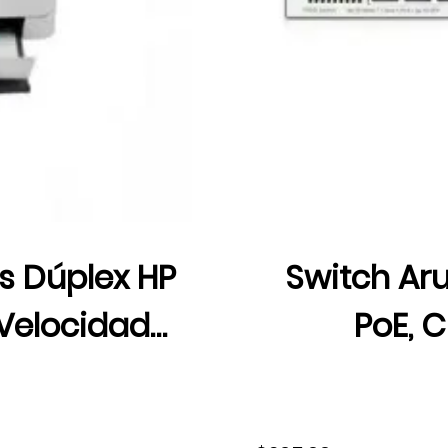
s Dúplex HP
Switch Aru
 Velocidad
PoE, C
Resolución
Velo
08A#BGJ
Conmuta