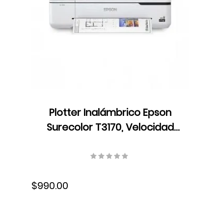
Plotter Inalámbrico Epson
Surecolor T3170, Velocidad
Formato A1/D 34 seg,
Resolución 2400 x 1200 dpi,
Ethernet, USB, Wifi, Tinta,
$990.00
SCT3170SR