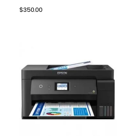
ppp, 300 ppp, 6FW07A#BGJ
$350.00