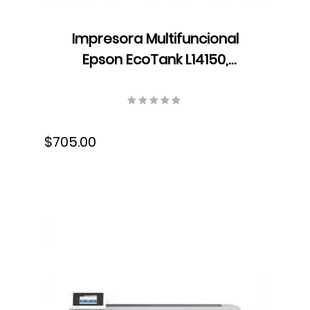
Impresora Multifuncional
Epson EcoTank L14150,
Resolución hasta 4800 dpi x
1200 dpi, Dúplex, USB, Wifi,
Ethernet, Fax, Velocidad 38
$705.00
ppm, Bandeja 250 hojas,
Tinta, C11CH96301