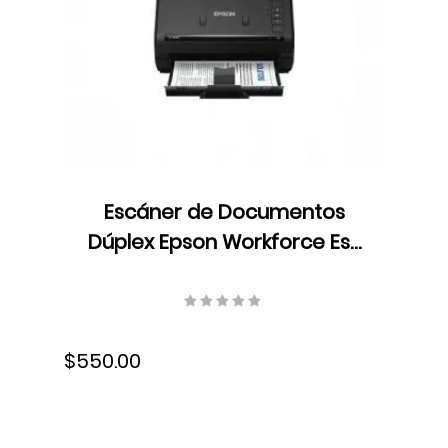
Escáner de Documentos
Dúplex Epson Workforce Es-
400 Ii, Color, ADF, LED,
Velocidad 35 ppm/70 ipm,
Resolución 600 dpi, USB,
$550.00
B11B261201