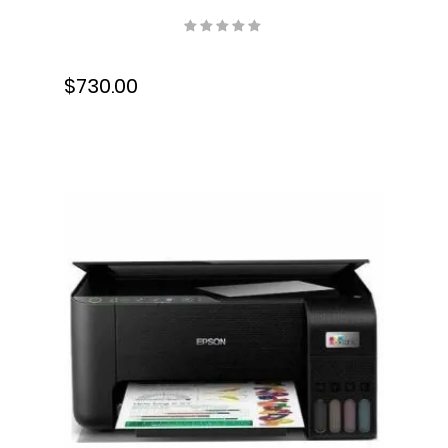
Resolución 600 x 600 ppp,
USB, WiFi, B11B259201
$730.00