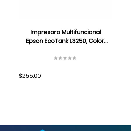
Impresora Multifuncional
Epson EcoTank L3250, Color,
USB, Wifi, Inalámbrica, Tinta,
C11CJ67301
$255.00