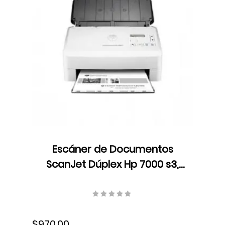
Escáner de Documentos
ScanJet Dúplex Hp 7000 s3,
LCD, Color, Velocidad 75
ppm/150 ipm, Resolución 600
dpi, USB, L2757A#BGJ
$970.00