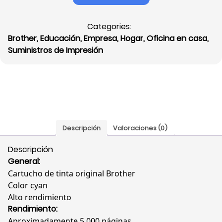
Cyan
Brother,
Categories:
Alto
Brother
,
Educación
,
Empresa
,
Hogar
,
Oficina en casa
,
Rendimiento,
Suministros de Impresión
5.000
Páginas,
Compatible
MFC-
J6955DW,
LC406XLCS
cantidad
Descripción
Valoraciones (0)
Descripción
General:
Cartucho de tinta original Brother
Color cyan
Alto rendimiento
Rendimiento:
Aproximadamente 5.000 páginas