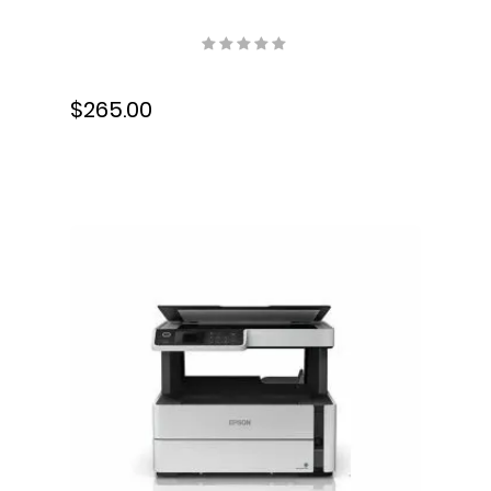
Velocidad 14.88 Mpps,
Conmutación 20 Gbps,
JL681A
$265.00