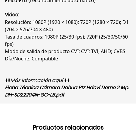
Pelco-P/D (reconocimiento automático)
Video:
Resolución: 1080P (1920 × 1080); 720P (1280 × 720); D1
(704 × 576/704 × 480)
Tasa de cuadros: 1080P (25/30 fps); 720P (25/30/50/60
fps)
Modo de salida de producto CVI: CVI; TVI; AHD; CVBS
Día/Noche: Compatible
⬇️⬇️
Más información aquí
⬇️⬇️
Ficha Técnica Cámara Dahua Ptz Hdcvi Domo 2 Mp.
DH-SD22204N-GC-LB.pdf
Productos relacionados