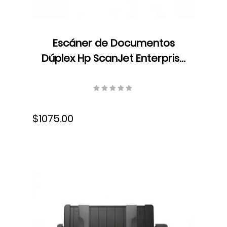
Escáner de Documentos
Dúplex Hp ScanJet Enterprise
Flow N7000 snw1, ADF, Color,
Velocidad 75 ppm/150 ipm,
Resolución 300 ppp, USB,
$1075.00
6FW10A#BGJ