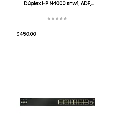
Dúplex HP N4000 snw1, ADF,
LED, Velocidad hasta 40
ppm/80 ipm, Resolución 600
dpi, USB, 6FW08A#BGJ
$450.00