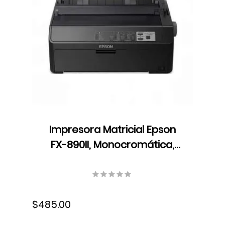
Impresora Matricial Epson
FX-890II, Monocromática,
USB, Cartucho de cinta,
C11CF37201
$485.00