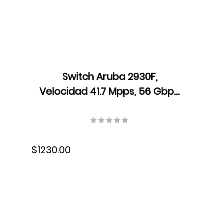
Switch Aruba 2930F,
Velocidad 41.7 Mpps, 56 Gbps,
Dual Core ARM Cortex A9,
1016 MHz, 1 GB DDR3 SDRAM,
JL259A
$1230.00