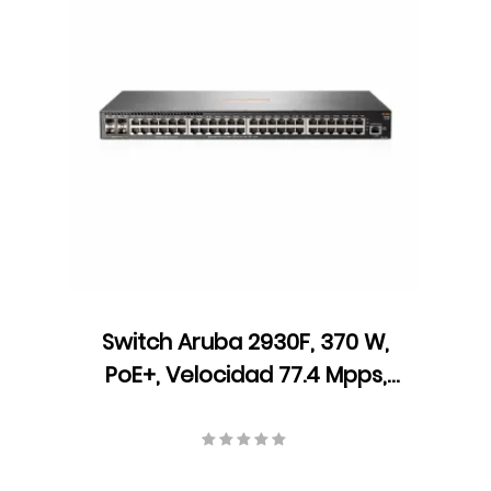
Switch Aruba 2930F, 370 W,
PoE+, Velocidad 77.4 Mpps,
104 Gbps, ARM Coretex A9,
1016 MHz, JL262A