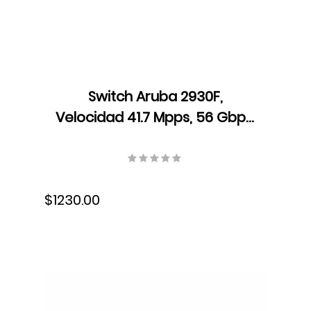
Switch Aruba 2930F,
Velocidad 41.7 Mpps, 56 Gbps,
Dual Core ARM Cortex A9,
1016 MHz, 1 GB DDR3 SDRAM,
JL259A
$1230.00