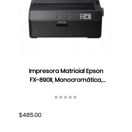
Impresora Matricial Epson
FX-890II, Monocromática,
USB, Cartucho de cinta,
C11CF37201
$485.00