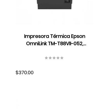
Impresora Térmica Epson
OmniLink TM-T88VII-052,
Velocidad 500 mm/seg, USB,
Wifi, Ethernet, C31CJ57052
$370.00