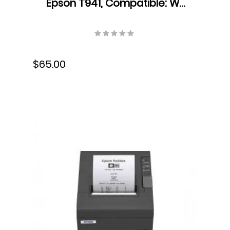
Epson T941, Compatible: WF
C5210/90 & WF C5790/5k,
5000 pág., 38 ml, s-T941320-
AL
$65.00