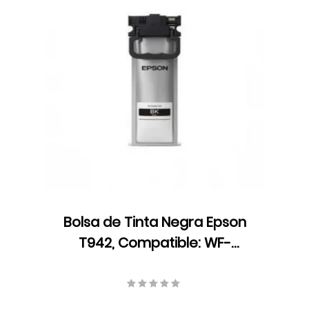
Bolsa de Tinta Negra Epson
T942, Compatible: WF-
C5210/90/WF-C5790/5k,
10000 pág., 136 ml, S-T942120-
AL