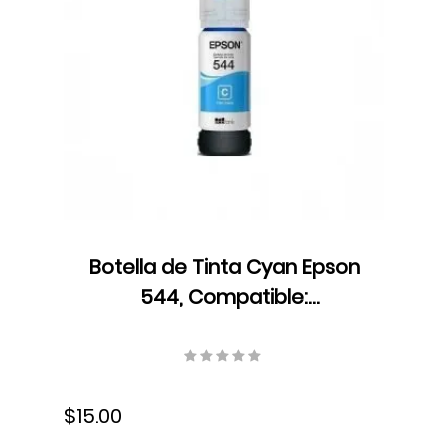
Botella de Tinta Cyan Epson
544, Compatible:
L1110/L3110/L3150/L5190, 7500
pág., 65 ml, T544220‐AL
$15.00