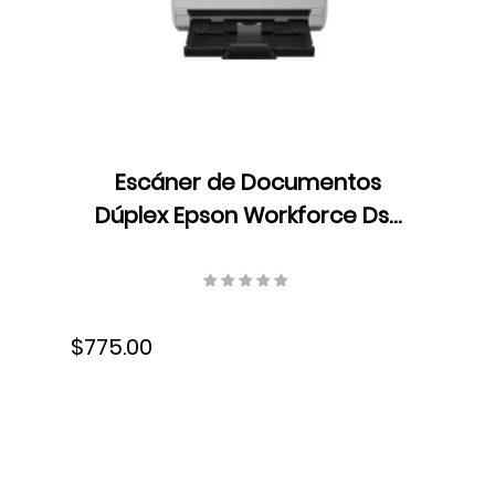
Escáner de Documentos
Dúplex Epson Workforce Ds-
770II, Color, ADF, LED,
Velocidad 45 ppm/90 ipm,
Resolución 600 dpi, USB,
$775.00
B11B262201