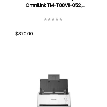
OmniLink TM-T88VII-052,
Velocidad 500 mm/seg, USB,
Wifi, Ethernet, C31CJ57052
$370.00